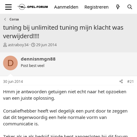
Aanmelden
Registreren
Corsa
tuning bij unlimited tuning mijn klacht was
verwijderd!!!!
T
S
astraboy34
29 jun 2014
o
t
p
a
dennisnmgn88
D
i
r
Post best veel
c
t
s
d
t
a
30 jun 2014
#21
a
t
r
u
Hmm je antwoorden getuigen niet echt naar het opzoeken
t
m
van een juiste oplossing.
e
r
Corsaliefhebber heeft wel degelijk een punt door te zeggen
dat dit tegenwoordig een hele normale vorm van
communicatie is.
Zeker als je als bedrijf zijnde bent aangesloten bij dit forum.