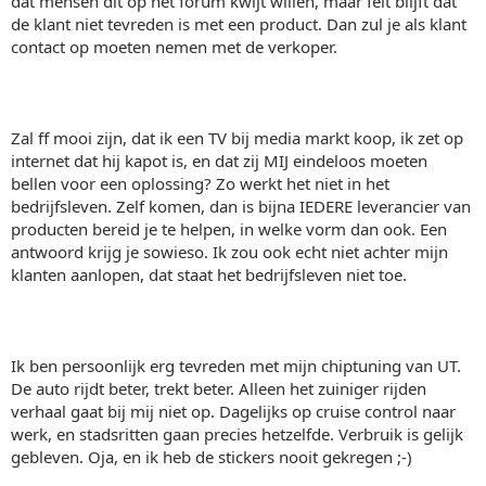
dat mensen dit op het forum kwijt willen, maar feit blijft dat
de klant niet tevreden is met een product. Dan zul je als klant
contact op moeten nemen met de verkoper.
Zal ff mooi zijn, dat ik een TV bij media markt koop, ik zet op
internet dat hij kapot is, en dat zij MIJ eindeloos moeten
bellen voor een oplossing? Zo werkt het niet in het
bedrijfsleven. Zelf komen, dan is bijna IEDERE leverancier van
producten bereid je te helpen, in welke vorm dan ook. Een
antwoord krijg je sowieso. Ik zou ook echt niet achter mijn
klanten aanlopen, dat staat het bedrijfsleven niet toe.
Ik ben persoonlijk erg tevreden met mijn chiptuning van UT.
De auto rijdt beter, trekt beter. Alleen het zuiniger rijden
verhaal gaat bij mij niet op. Dagelijks op cruise control naar
werk, en stadsritten gaan precies hetzelfde. Verbruik is gelijk
gebleven. Oja, en ik heb de stickers nooit gekregen ;-)