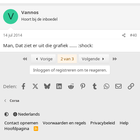
Vannos
V
Hoort bij de inboedel
14 jul 2014
#40
Man, Dat ziet er uit die grafiek ...... :shock:
Eerste
Laatste
Vorige
2 van 3
Volgende
Inloggen of registreren om te reageren.
Facebook
X (Twitter)
Bluesky
LinkedIn
Reddit
Pinterest
Tumblr
WhatsApp
E-mail
Li
Delen:
Corsa
Nederlands
Contact opnemen
Voorwaarden en regels
Privacybeleid
Help
Hoofdpagina
R
S
S
®
Community platform by XenForo
© 2010-2025 XenForo Ltd.
vertaald door