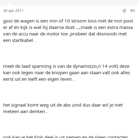
30 apr 2011
#5
gooi de wagen is een min of 10 stroom loos met de min pool
er af en kijk is wat hij daarna doet ..,,maak is een extra massa
van de accu naar de motor toe ,probeer dat desnoods met
een startkabel .
meet de laad spanning is van de dynamo(zo,n 14 volt) deze
kan ook tegen naar de knopen gaan aan staan valt ook alles
eerst uit en leeft een eigen leven .
het signaal komt weg uit de abs unid dus daar wil je niet
meteen aan denken .
ook kan je het klok deel is uit nemen en de sleep contacten