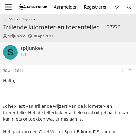
Aanmelden
Registreren
Vectra, Signum
Trillende kilometer-en toerenteller......?????
T
S
spljunkee
30 apr 2011
o
t
p
a
spljunkee
S
i
r
Lid
c
t
s
d
t
a
30 apr 2011
#1
a
t
r
u
Hallo,
t
m
e
r
Ik heb last van trillende wijzers van de kilometer- en
toerenteller.Heb de tellerbak er al helemaal uitgehaald maar
kan niets ontdekken wat er mis aan is.
Het gaat om een Opel Vectra Sport Edition II Station uit