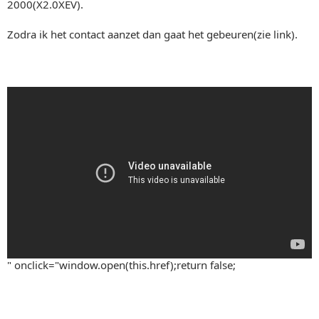
2000(X2.0XEV).
Zodra ik het contact aanzet dan gaat het gebeuren(zie link).
" onclick="window.open(this.href);return false;