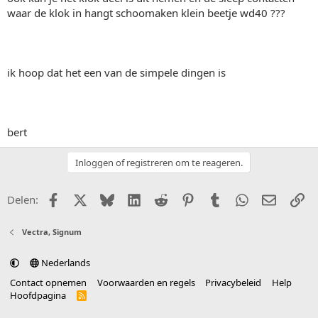
waar de klok in hangt schoomaken klein beetje wd40 ???
ik hoop dat het een van de simpele dingen is
bert
Inloggen of registreren om te reageren.
Facebook
X (Twitter)
Bluesky
LinkedIn
Reddit
Pinterest
Tumblr
WhatsApp
E-mail
Li
Delen:
Vectra, Signum
Nederlands
Contact opnemen
Voorwaarden en regels
Privacybeleid
Help
Hoofdpagina
R
S
S