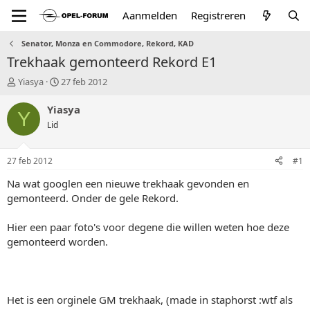
Aanmelden
Registreren
Senator, Monza en Commodore, Rekord, KAD
Trekhaak gemonteerd Rekord E1
T
S
Yiasya
27 feb 2012
o
t
p
a
Yiasya
Y
i
r
Lid
c
t
s
d
t
a
27 feb 2012
#1
a
t
r
u
Na wat googlen een nieuwe trekhaak gevonden en
t
m
gemonteerd. Onder de gele Rekord.
e
r
Hier een paar foto's voor degene die willen weten hoe deze
gemonteerd worden.
Het is een orginele GM trekhaak, (made in staphorst :wtf als