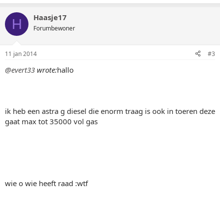
Haasje17
H
Forumbewoner
11 jan 2014
#3
@evert33
wrote:
hallo
ik heb een astra g diesel die enorm traag is ook in toeren deze
gaat max tot 35000 vol gas
wie o wie heeft raad :wtf