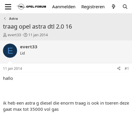
Aanmelden
Registreren
Astra
traag opel astra dtl 2.0 16
T
S
evert33
11 jan 2014
o
t
p
a
evert33
E
i
r
Lid
c
t
s
d
t
a
11 jan 2014
#1
a
t
r
u
hallo
t
m
e
r
ik heb een astra g diesel die enorm traag is ook in toeren deze
gaat max tot 35000 vol gas