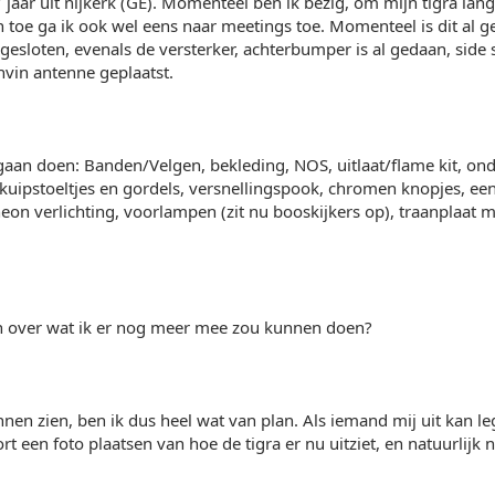
 jaar uit nijkerk (GE). Momenteel ben ik bezig, om mijn tigra lan
 toe ga ik ook wel eens naar meetings toe. Momenteel is dit al ge
gesloten, evenals de versterker, achterbumper is al gedaan, side 
vin antenne geplaatst.
 gaan doen: Banden/Velgen, bekleding, NOS, uitlaat/flame kit, on
 kuipstoeltjes en gordels, versnellingspook, chromen knopjes, een 
eon verlichting, voorlampen (zit nu booskijkers op), traanplaat m
 over wat ik er nog meer mee zou kunnen doen?
unnen zien, ben ik dus heel wat van plan. Als iemand mij uit kan l
rt een foto plaatsen van hoe de tigra er nu uitziet, en natuurlijk 