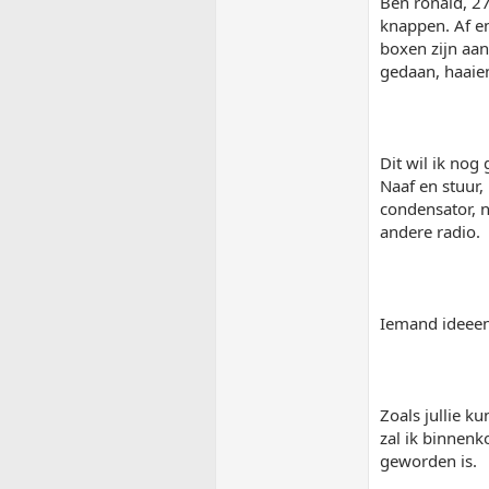
Ben ronald, 27
knappen. Af en
boxen zijn aan
gedaan, haaien
Dit wil ik nog
Naaf en stuur,
condensator, n
andere radio.
Iemand ideeen
Zoals jullie k
zal ik binnenko
geworden is.