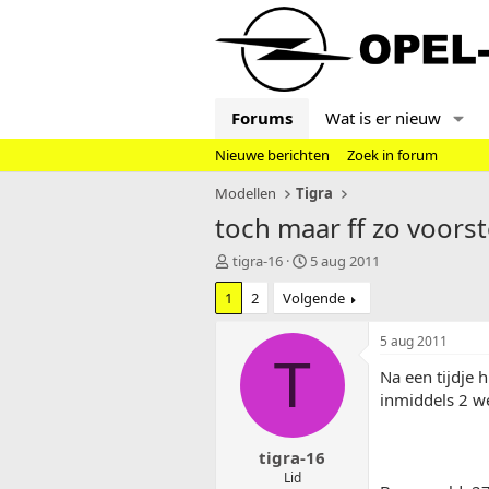
Forums
Wat is er nieuw
Nieuwe berichten
Zoek in forum
Modellen
Tigra
toch maar ff zo voorst
T
S
tigra-16
5 aug 2011
o
t
1
2
Volgende
p
a
i
r
c
t
5 aug 2011
s
d
T
Na een tijdje 
t
a
a
t
inmiddels 2 we
r
u
t
m
tigra-16
e
r
Lid