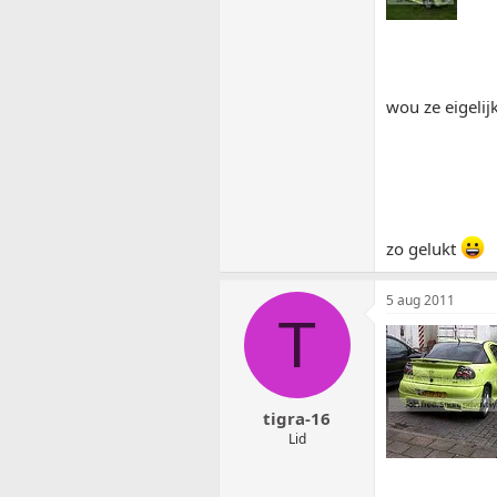
wou ze eigelij
zo gelukt
5 aug 2011
T
tigra-16
Lid