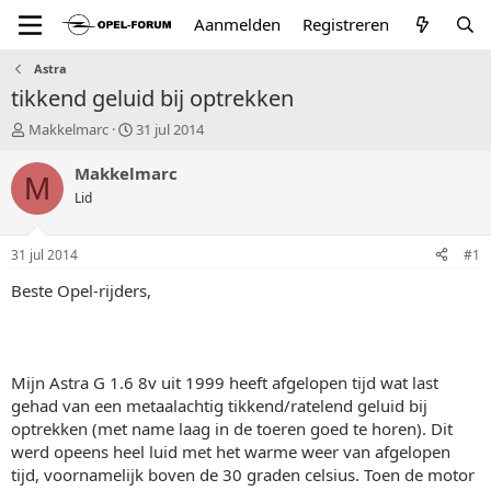
Aanmelden
Registreren
Astra
tikkend geluid bij optrekken
T
S
Makkelmarc
31 jul 2014
o
t
p
a
Makkelmarc
M
i
r
Lid
c
t
s
d
t
a
31 jul 2014
#1
a
t
r
u
Beste Opel-rijders,
t
m
e
r
Mijn Astra G 1.6 8v uit 1999 heeft afgelopen tijd wat last
gehad van een metaalachtig tikkend/ratelend geluid bij
optrekken (met name laag in de toeren goed te horen). Dit
werd opeens heel luid met het warme weer van afgelopen
tijd, voornamelijk boven de 30 graden celsius. Toen de motor