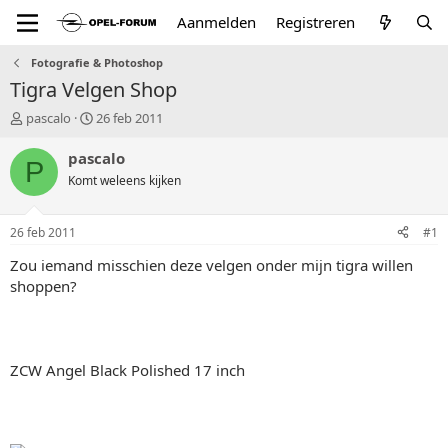
Aanmelden
Registreren
Fotografie & Photoshop
Tigra Velgen Shop
T
S
pascalo
26 feb 2011
o
t
p
a
pascalo
P
i
r
Komt weleens kijken
c
t
s
d
t
a
26 feb 2011
#1
a
t
r
u
Zou iemand misschien deze velgen onder mijn tigra willen
t
m
shoppen?
e
r
ZCW Angel Black Polished 17 inch