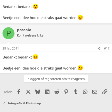
Bedankt bedankt
Beetje een idee hoe die straks gaat worden
pascalo
P
Komt weleens kijken
28 feb 2011
#17
Bedankt bedankt
Beetje een idee hoe die straks gaat worden
Inloggen of registreren om te reageren.
Facebook
X (Twitter)
Bluesky
LinkedIn
Reddit
Pinterest
Tumblr
WhatsApp
E-mail
Li
Delen:
Fotografie & Photoshop