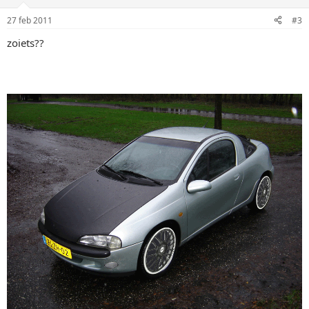
27 feb 2011
#3
zoiets??