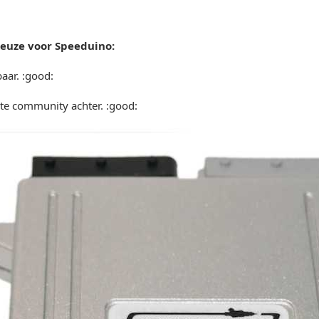
euze voor Speeduino:
baar. :good:
rote community achter. :good: