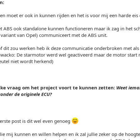
n:
en moet er ook in kunnen rijden en het is voor mij een harde eis d
et ABS ook standalone kunnen functioneren maar ik zag in het sc
variant van Opel) communiceert met de ABS unit.
of dit zou werken heb ik deze communicatie onderbroken met als 
 :wacko: De starmotor werd wel geactiveerd maar de motor start ni
utel niet wordt herkend)
jke vraag om het project voort te kunnen zetten:
Weet ieman
zonder de originele ECU?
erste post is dit wel even genoeg
llie mij kunnen en willen helpen en ik zal jullie zeker op de hoog