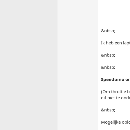
&nbsp;
Ik heb een la
&nbsp;
&nbsp;
Speeduino on
(Om throttle b
dit niet te on
&nbsp;
Mogelijke opl