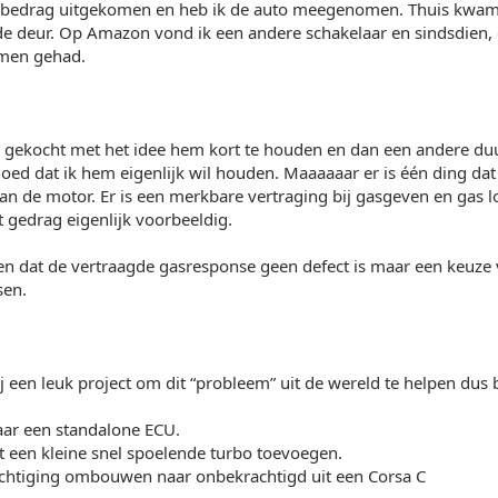
t bedrag uitgekomen en heb ik de auto meegenomen. Thuis kwam i
de deur. Op Amazon vond ik een andere schakelaar en sindsdien,
emen gehad.
k gekocht met het idee hem kort te houden en dan een andere duu
oed dat ik hem eigenlijk wil houden. Maaaaaar er is één ding dat m
n de motor. Er is een merkbare vertraging bij gasgeven en gas l
t gedrag eigenlijk voorbeeldig.
en dat de vertraagde gasresponse geen defect is maar een keuze
sen.
j een leuk project om dit “probleem” uit de wereld te helpen dus 
r een standalone ECU.
t een kleine snel spoelende turbo toevoegen.
chtiging ombouwen naar onbekrachtigd uit een Corsa C