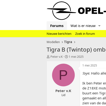
Forums
Wat is er nieuw
Nieuwe berichten
Zoek in forum
Modellen
Tigra
Tigra B (Twintop) om
T
S
Peter v.K
1 mei 2025
o
t
p
a
1 mei 2025
i
r
P
:bye: Hallo all
c
t
s
d
t
a
Ik ben Peter e
a
t
de Z18XE motor
Peter v.K
r
u
buurt een Tigr
t
m
Lid
gemaakt en all
e
zien van de da
r