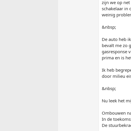
zijn we op ne
schakelaar in 
weinig probl
&nbsp;
De auto heb i
bevalt me zo g
gasresponse va
prima en is he
Ik heb begrep
door milieu ei
&nbsp;
Nu leek het mi
Ombouwen naa
In de toekoms
De stuurbekra