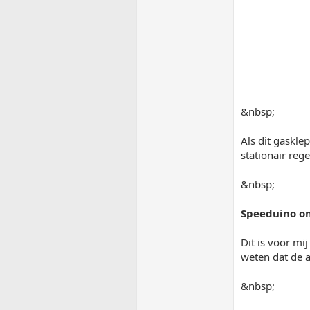
&nbsp;
Als dit gaskle
stationair re
&nbsp;
Speeduino on
Dit is voor mi
weten dat de a
&nbsp;