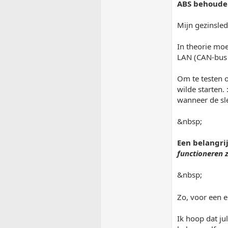
ABS behoude
Mijn gezinsled
In theorie mo
LAN (CAN-bus 
Om te testen 
wilde starten.
wanneer de sle
&nbsp;
Een belangri
functioneren 
&nbsp;
Zo, voor een e
Ik hoop dat ju