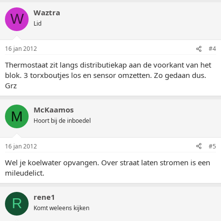
Waztra
W
Lid
16 jan 2012
#4
Thermostaat zit langs distributiekap aan de voorkant van het
blok. 3 torxboutjes los en sensor omzetten. Zo gedaan dus.
Grz
McKaamos
M
Hoort bij de inboedel
16 jan 2012
#5
Wel je koelwater opvangen. Over straat laten stromen is een
mileudelict.
rene1
R
Komt weleens kijken