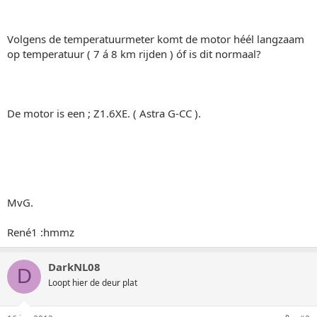
Volgens de temperatuurmeter komt de motor héél langzaam
op temperatuur ( 7 á 8 km rijden ) óf is dit normaal?
De motor is een ; Z1.6XE. ( Astra G-CC ).
MvG.
René1 :hmmz
DarkNL08
D
Loopt hier de deur plat