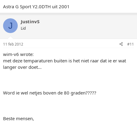
Astra G Sport Y2.0DTH uit 2001
JustinvS
J
Lid
11 feb 2012
#11
wim-v6 wrote:
met deze temparaturen buiten is het niet raar dat ie er wat
langer over doet...
Word ie wel netjes boven de 80 graden?????
Beste mensen,