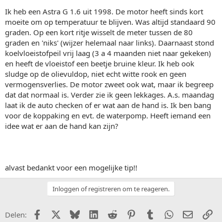
Ik heb een Astra G 1.6 uit 1998. De motor heeft sinds kort
moeite om op temperatuur te blijven. Was altijd standaard 90
graden. Op een kort ritje wisselt de meter tussen de 80
graden en 'niks' (wijzer helemaal naar links). Daarnaast stond
koelvloeistofpeil vrij laag (3 a 4 maanden niet naar gekeken)
en heeft de vloeistof een beetje bruine kleur. Ik heb ook
sludge op de olievuldop, niet echt witte rook en geen
vermogensverlies. De motor zweet ook wat, maar ik begreep
dat dat normaal is. Verder zie ik geen lekkages. A.s. maandag
laat ik de auto checken of er wat aan de hand is. Ik ben bang
voor de koppaking en evt. de waterpomp. Heeft iemand een
idee wat er aan de hand kan zijn?
alvast bedankt voor een mogelijke tip!!
Inloggen of registreren om te reageren.
Facebook
X (Twitter)
Bluesky
LinkedIn
Reddit
Pinterest
Tumblr
WhatsApp
E-mail
Li
Delen: