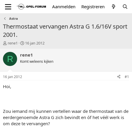
Aanmelden
Registreren
Astra
Thermostaat vervangen Astra G 1.6/16V sport
2001.
T
S
rene1
16 jan 2012
o
t
p
a
rene1
R
i
r
Komt weleens kijken
c
t
s
d
t
a
16 jan 2012
#1
a
t
r
u
Hoi,
t
m
e
r
Zou iemand mij kunnen vertellen waar de thermostaat van de
eerdergenoemde Astra G zich bevindt en óf het véél werk is
om deze te vervangen?