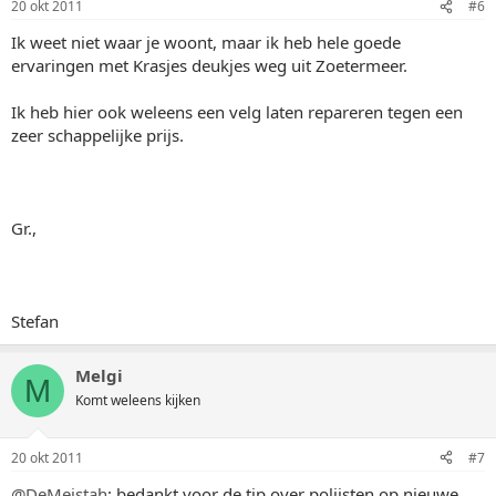
20 okt 2011
#6
Ik weet niet waar je woont, maar ik heb hele goede
ervaringen met Krasjes deukjes weg uit Zoetermeer.
Ik heb hier ook weleens een velg laten repareren tegen een
zeer schappelijke prijs.
Gr.,
Stefan
Melgi
M
Komt weleens kijken
20 okt 2011
#7
@DeMeistah
: bedankt voor de tip over polijsten op nieuwe