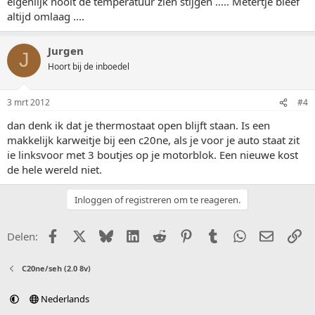
eigenlijk nooit de temperatuur zien stijgen ..... Metertje bleef
altijd omlaag ....
Jurgen
J
Hoort bij de inboedel
3 mrt 2012
#4
dan denk ik dat je thermostaat open blijft staan. Is een
makkelijk karweitje bij een c20ne, als je voor je auto staat zit
ie linksvoor met 3 boutjes op je motorblok. Een nieuwe kost
de hele wereld niet.
Inloggen of registreren om te reageren.
Facebook
X (Twitter)
Bluesky
LinkedIn
Reddit
Pinterest
Tumblr
WhatsApp
E-mail
Li
Delen:
C20ne/seh (2.0 8v)
Nederlands