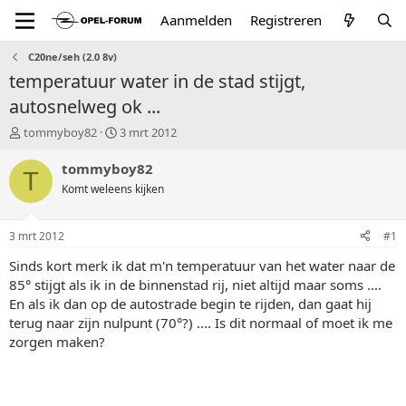
Aanmelden
Registreren
C20ne/seh (2.0 8v)
temperatuur water in de stad stijgt,
autosnelweg ok ...
T
S
tommyboy82
3 mrt 2012
o
t
p
a
tommyboy82
T
i
r
Komt weleens kijken
c
t
s
d
t
a
3 mrt 2012
#1
a
t
r
u
Sinds kort merk ik dat m'n temperatuur van het water naar de
t
m
85° stijgt als ik in de binnenstad rij, niet altijd maar soms ....
e
En als ik dan op de autostrade begin te rijden, dan gaat hij
r
terug naar zijn nulpunt (70°?) .... Is dit normaal of moet ik me
zorgen maken?