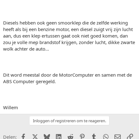
Diesels hebben ook geen smoorklep die de zelfde werking
heeft als bij een benzine motor, een diesel zuigt vrij zijn lucht
aan, dus een klep ertussen gaat ook niet goed komen, dan
zou je volle mep brandstof krijgen, zonder lucht, dikke zwarte
wolk achter de auto...
Dit word meestal door de MotorComputer en samen met de
ABS Computer geregeld.
Willem
Inloggen of registreren om te reageren.
Facebook
X (Twitter)
Bluesky
LinkedIn
Reddit
Pinterest
Tumblr
WhatsApp
E-mail
Li
Delen: