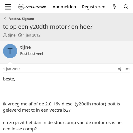
Aanmelden
Registreren
Vectra, Signum
tc op een y20dth motor? en hoe?
T
S
tijne
1 jan 2012
o
t
p
a
tijne
T
i
r
Post best veel
c
t
s
d
t
a
1 jan 2012
#1
a
t
r
u
beste,
t
m
e
r
ik vroeg me af of de 2.0 16v diesel (y20dth motor) ooit is
geleverd met tc in een vectra b2?
en zo ja zit het dan in de stuurcomp van de motor os is het
een losse comp?