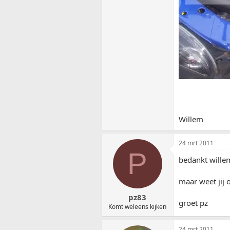
Willem
24 mrt 2011
P
bedankt wille
maar weet jij 
pz83
groet pz
Komt weleens kijken
24 mrt 2011