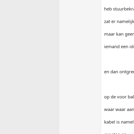
heb stuurbekr
zat er namelij
maar kan geen
iemand een ide
en dan ontgre
op de voor ba
waar waar aa
kabel is namel