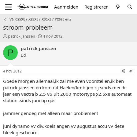
Aanmelden
Registreren
V6. C25XE / X25XE / X30XE / Y26SE enz
stroom probleem
T
S
patrick janssen
4 nov 2012
o
t
p
a
patrick janssen
P
i
r
Lid
c
t
s
d
t
a
4 nov 2012
#1
a
t
r
u
Goede morgen allemaal,ik zal me even voorstellen,ik ben
t
m
patrick janssen en kom uit Haelen(limb.)en rij sinds mei dit
e
jaar een vectra b 2.5 v6 uit 2000 motortype x2.5xe automaat
r
station .sinds juni op gas.
jammer genoeg met alleen maar problemen!
juni dynamo vv div.koelslangen vv augustus accu vv deze
bleek gescheurd.