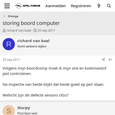
Aanmelden
Registreren
Omega
storing boord computer
T
S
richard van baal
25 sep 2011
o
t
p
a
richard van baal
R
i
r
Komt weleens kijken
c
t
s
d
t
a
25 sep 2011
#1
a
t
r
u
Volgens mijn boordcomp moet ik mijn olie en koelvloestof
t
m
peil controleren.
e
r
Na inspectie van beide blijkt dat beide goed op peil staan.
Wellicht zijn dit defecte sensors ofzo?
Slurpy
S
Post best veel