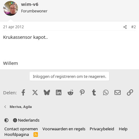
wim-v6
Forumbewoner
21 apr 2012
#2
Krukassensor kapot..
Willem
Inloggen of registreren om te reageren.
Facebook
X (Twitter)
Bluesky
LinkedIn
Reddit
Pinterest
Tumblr
WhatsApp
E-mail
Li
Delen:
Meriva, Agila
Nederlands
Contact opnemen
Voorwaarden en regels
Privacybeleid
Help
Hoofdpagina
R
S