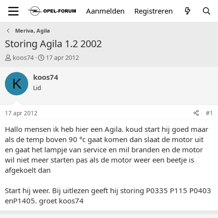
Aanmelden
Registreren
Meriva, Agila
Storing Agila 1.2 2002
T
S
koos74
17 apr 2012
o
t
p
a
koos74
K
i
r
Lid
c
t
s
d
t
a
17 apr 2012
#1
a
t
r
u
Hallo mensen ik heb hier een Agila. koud start hij goed maar
t
m
als de temp boven 90 °c gaat komen dan slaat de motor uit
e
en gaat het lampje van service en mil branden en de motor
r
wil niet meer starten pas als de motor weer een beetje is
afgekoelt dan
Start hij weer. Bij uitlezen geeft hij storing P0335 P115 P0403
enP1405. groet koos74