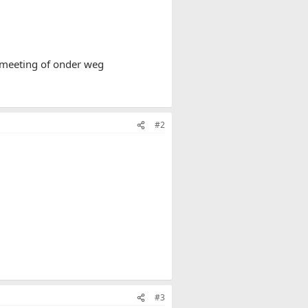
n meeting of onder weg
#2
#3