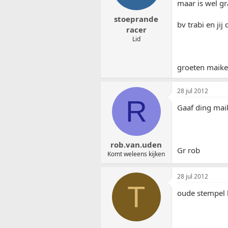
maar is wel gr
stoeprande
bv trabi en jij 
racer
Lid
groeten maike
28 jul 2012
R
Gaaf ding maik
rob.van.uden
Gr rob
Komt weleens kijken
28 jul 2012
T
oude stempel 