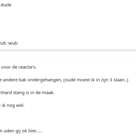
 dude
wub :wub
 voor de reactie's.
fe andere bak ondergehangen, (oude moest ik in zijn 3 slaan..)
nhard stang is in de maak.
t ik nog wel.
uden gij ok hier.....