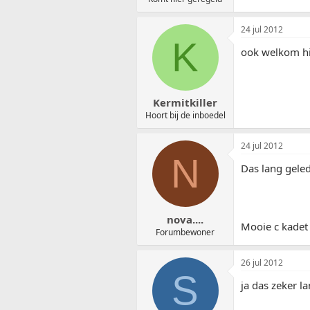
24 jul 2012
K
ook welkom h
Kermitkiller
Hoort bij de inboedel
24 jul 2012
N
Das lang gele
nova....
Mooie c kadet
Forumbewoner
26 jul 2012
S
ja das zeker l