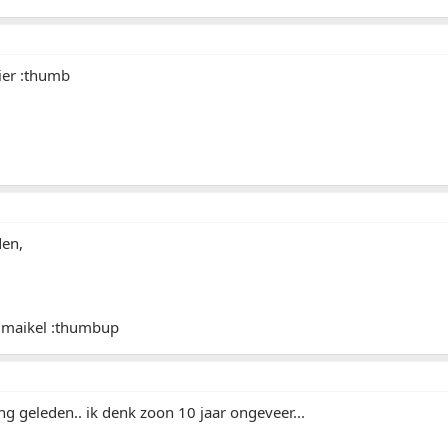
ier :thumb
den,
 maikel :thumbup
ang geleden.. ik denk zoon 10 jaar ongeveer...