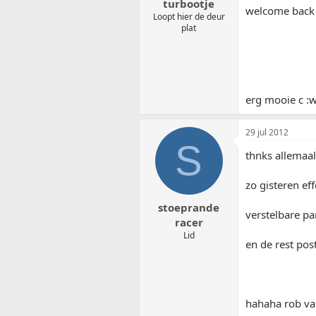
turbootje
welcome back
Loopt hier de deur
plat
erg mooie c :
29 jul 2012
S
thnks allemaal
zo gisteren ef
stoeprande
verstelbare pa
racer
Lid
en de rest pos
hahaha rob van 