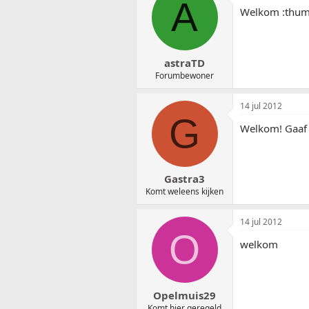
A
Welkom :thu
astraTD
Forumbewoner
14 jul 2012
G
Welkom! Gaaf 
Gastra3
Komt weleens kijken
14 jul 2012
O
welkom
Opelmuis29
Komt hier geregeld