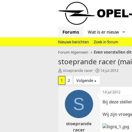
Forums
Wat is er nieuw
Nieuwe berichten
Zoek in forum
Forum Algemeen
Even voorstellen dit
stoeprande racer (mai
T
S
stoeprande racer
14 jul 2012
o
t
1
2
Volgende
p
a
i
r
c
t
14 jul 2012
s
d
S
Bij deze stelle
t
a
a
t
r
u
Wij zijn vroeg
t
m
stoeprande
e
r
racer