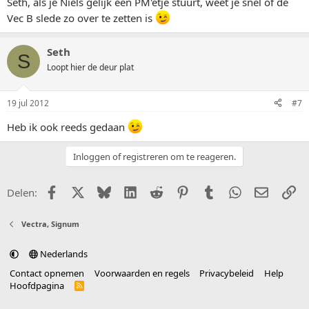
Seth, als je Niels gelijk een PM'etje stuurt, weet je snel of de
Vec B slede zo over te zetten is
Seth
S
Loopt hier de deur plat
19 jul 2012
#7
Heb ik ook reeds gedaan
Inloggen of registreren om te reageren.
Facebook
X (Twitter)
Bluesky
LinkedIn
Reddit
Pinterest
Tumblr
WhatsApp
E-mail
Li
Delen:
Vectra, Signum
Nederlands
Contact opnemen
Voorwaarden en regels
Privacybeleid
Help
Hoofdpagina
R
S
S
®