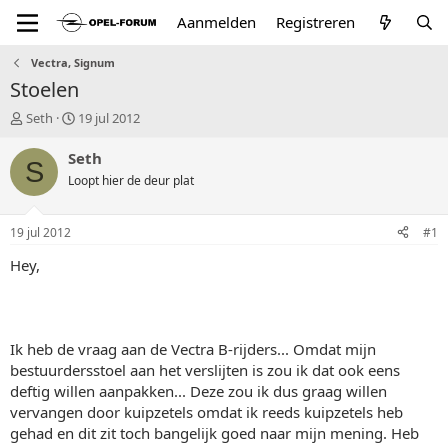
Aanmelden
Registreren
Vectra, Signum
Stoelen
T
S
Seth
19 jul 2012
o
t
p
a
Seth
S
i
r
Loopt hier de deur plat
c
t
s
d
t
a
19 jul 2012
#1
a
t
r
u
Hey,
t
m
e
r
Ik heb de vraag aan de Vectra B-rijders... Omdat mijn
bestuurdersstoel aan het verslijten is zou ik dat ook eens
deftig willen aanpakken... Deze zou ik dus graag willen
vervangen door kuipzetels omdat ik reeds kuipzetels heb
gehad en dit zit toch bangelijk goed naar mijn mening. Heb