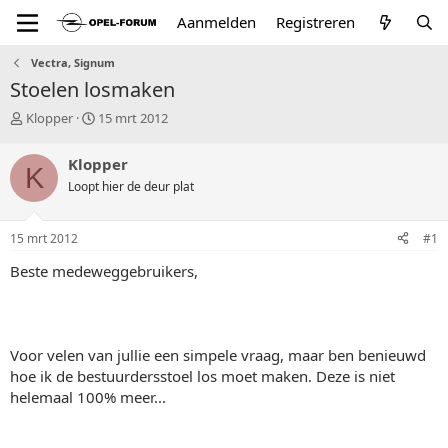
Aanmelden
Registreren
Vectra, Signum
Stoelen losmaken
T
S
Klopper
15 mrt 2012
o
t
p
a
Klopper
K
i
r
Loopt hier de deur plat
c
t
s
d
t
a
15 mrt 2012
#1
a
t
r
u
Beste medeweggebruikers,
t
m
e
r
Voor velen van jullie een simpele vraag, maar ben benieuwd
hoe ik de bestuurdersstoel los moet maken. Deze is niet
helemaal 100% meer...