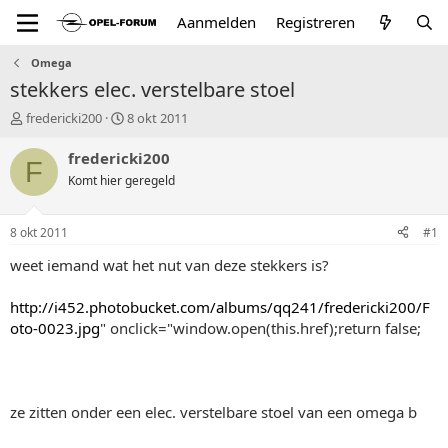
Aanmelden
Registreren
Omega
stekkers elec. verstelbare stoel
T
S
fredericki200
8 okt 2011
o
t
p
a
fredericki200
F
i
r
Komt hier geregeld
c
t
s
d
t
a
8 okt 2011
#1
a
t
r
u
weet iemand wat het nut van deze stekkers is?
t
m
e
http://i452.photobucket.com/albums/qq241/fredericki200/F
r
oto-0023.jpg
" onclick="window.open(this.href);return false;
ze zitten onder een elec. verstelbare stoel van een omega b