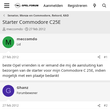
Aanmelden
Registreren
Senator, Monza en Commodore, Rekord, KAD
Starter Commodore C25E
T
S
meccomdo
27 feb 2012
o
t
p
a
meccomdo
M
i
r
Lid
c
t
s
d
t
a
27 feb 2012
#1
a
t
r
u
beste Opel vrienden is er iemand die mij de aansluiting kan
t
m
bezorgen van de starter voor mijn Commodore C 25E, indien
e
mogelijk met een plaatje bedankt
r
Ghanz
G
Forumbewoner
27 feb 2012
#2