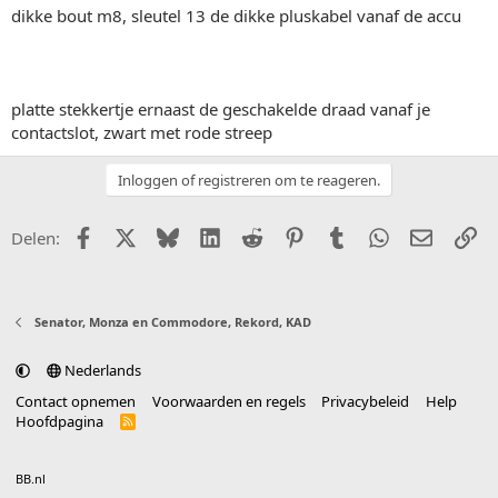
dikke bout m8, sleutel 13 de dikke pluskabel vanaf de accu
platte stekkertje ernaast de geschakelde draad vanaf je
contactslot, zwart met rode streep
Inloggen of registreren om te reageren.
Facebook
X (Twitter)
Bluesky
LinkedIn
Reddit
Pinterest
Tumblr
WhatsApp
E-mail
Li
Delen:
Senator, Monza en Commodore, Rekord, KAD
Nederlands
Contact opnemen
Voorwaarden en regels
Privacybeleid
Help
Hoofdpagina
R
S
S
®
Community platform by XenForo
© 2010-2025 XenForo Ltd.
vertaald door
BB.nl