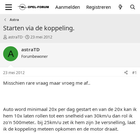
Aanmelden
Registreren
Astra
Starten via de koppeling.
T
S
astraTD
23 mei 2012
o
t
p
a
astraTD
A
i
r
Forumbewoner
c
t
s
d
t
a
23 mei 2012
#1
a
t
r
u
Misschien rare vraag maar vroeg me af..
t
m
e
r
Auto word minimaal 20x per dag gestart en van de 20x kan ik
hem 10x laten rollen tot een snelheid van 30km/u dan rol ik
zo'n 500meter.. bij 25km/u zet ik hem zijn 3e versnelling, laat
ik de koppeling meteen opkomen en de motor draait.