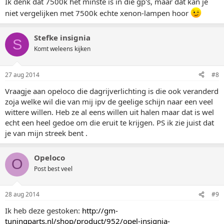
Ik denk dat 7500k het minste is in die gp's, maar dat kan je
niet vergelijken met 7500k echte xenon-lampen hoor
Stefke insignia
S
Komt weleens kijken
27 aug 2014
#8
Vraagje aan opeloco die dagrijverlichting is die ook veranderd
zoja welke wil die van mij ipv de geelige schijn naar een veel
wittere willen. Heb ze al eens willen uit halen maar dat is wel
echt een heel gedoe om die eruit te krijgen. PS ik zie juist dat
je van mijn streek bent .
Opeloco
O
Post best veel
28 aug 2014
#9
Ik heb deze gestoken:
http://gm-
tuningparts.nl/shop/product/952/opel-insignia-