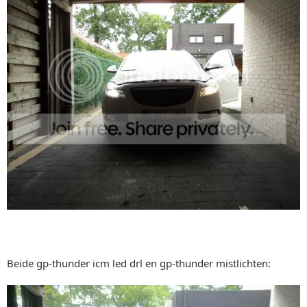
Beide gp-thunder icm led drl en gp-thunder mistlichten: