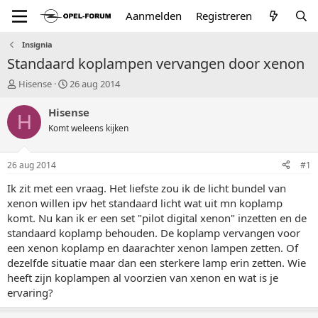
Aanmelden
Registreren
Insignia
Standaard koplampen vervangen door xenon
T
S
Hisense
26 aug 2014
o
t
p
a
Hisense
H
i
r
Komt weleens kijken
c
t
s
d
t
a
26 aug 2014
#1
a
t
r
u
Ik zit met een vraag. Het liefste zou ik de licht bundel van
t
m
xenon willen ipv het standaard licht wat uit mn koplamp
e
komt. Nu kan ik er een set "pilot digital xenon" inzetten en de
r
standaard koplamp behouden. De koplamp vervangen voor
een xenon koplamp en daarachter xenon lampen zetten. Of
dezelfde situatie maar dan een sterkere lamp erin zetten. Wie
heeft zijn koplampen al voorzien van xenon en wat is je
ervaring?