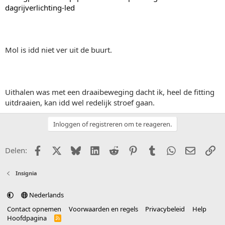
dagrijverlichting-led
Mol is idd niet ver uit de buurt.
Uithalen was met een draaibeweging dacht ik, heel de fitting
uitdraaien, kan idd wel redelijk stroef gaan.
Inloggen of registreren om te reageren.
Facebook
X (Twitter)
Bluesky
LinkedIn
Reddit
Pinterest
Tumblr
WhatsApp
E-mail
Li
Delen:
Insignia
Nederlands
Contact opnemen
Voorwaarden en regels
Privacybeleid
Help
Hoofdpagina
R
S