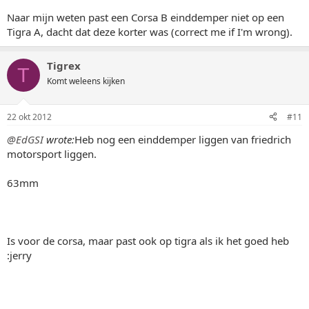
Naar mijn weten past een Corsa B einddemper niet op een
Tigra A, dacht dat deze korter was (correct me if I'm wrong).
Tigrex
T
Komt weleens kijken
22 okt 2012
#11
@EdGSI
wrote:
Heb nog een einddemper liggen van friedrich
motorsport liggen.
63mm
Is voor de corsa, maar past ook op tigra als ik het goed heb
:jerry