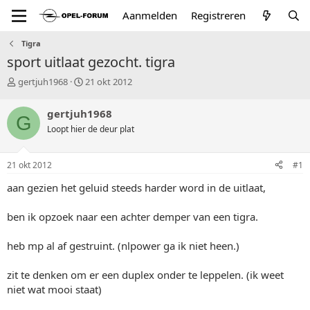
Aanmelden
Registreren
Tigra
sport uitlaat gezocht. tigra
T
S
gertjuh1968
21 okt 2012
o
t
p
a
gertjuh1968
G
i
r
Loopt hier de deur plat
c
t
s
d
t
a
21 okt 2012
#1
a
t
r
u
aan gezien het geluid steeds harder word in de uitlaat,
t
m
e
ben ik opzoek naar een achter demper van een tigra.
r
heb mp al af gestruint. (nlpower ga ik niet heen.)
zit te denken om er een duplex onder te leppelen. (ik weet
niet wat mooi staat)