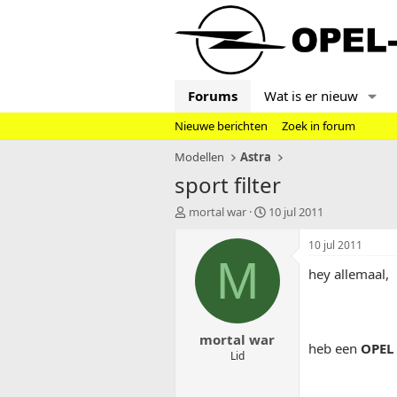
Forums
Wat is er nieuw
Nieuwe berichten
Zoek in forum
Modellen
Astra
sport filter
T
S
mortal war
10 jul 2011
o
t
p
a
10 jul 2011
i
r
M
hey allemaal,
c
t
s
d
t
a
a
t
mortal war
r
u
heb een
OPEL 
t
m
Lid
e
r