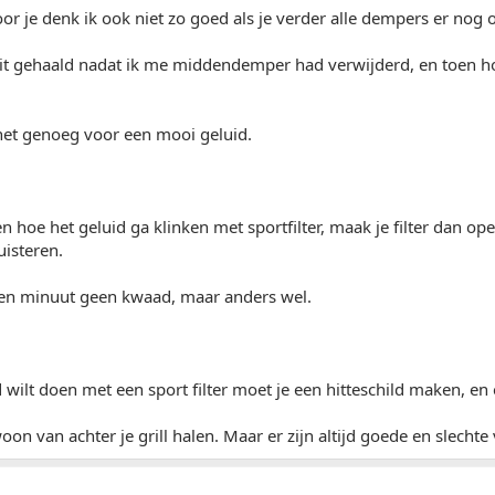
oor je denk ik ook niet zo goed als je verder alle dempers er nog 
uit gehaald nadat ik me middendemper had verwijderd, en toen hoo
net genoeg voor een mooi geluid.
en hoe het geluid ga klinken met sportfilter, maak je filter dan open,
isteren.
een minuut geen kwaad, maar anders wel.
d wilt doen met een sport filter moet je een hitteschild maken, e
on van achter je grill halen. Maar er zijn altijd goede en slechte 