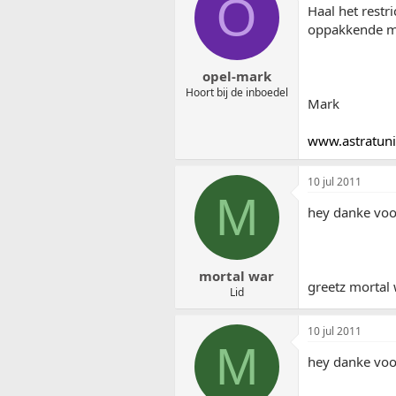
O
Haal het restri
oppakkende m
opel-mark
Hoort bij de inboedel
Mark
www.astratuni
10 jul 2011
M
hey danke voor
mortal war
greetz mortal
Lid
10 jul 2011
M
hey danke voor