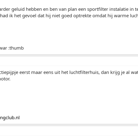
arder geluid hebben en ben van plan een sportfilter instalatie in
 had ik het gevoel dat hij niet goed optrekte omdat hij warme lucht
 war :thumb
ctiepijpje eerst maar eens uit het luchtfilterhuis, dan krijg je al w
otor.
ngclub.nl