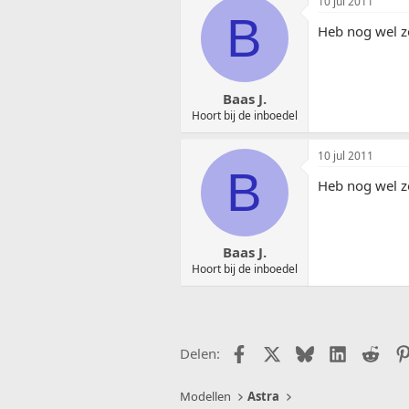
10 jul 2011
B
Heb nog wel zo
Baas J.
Hoort bij de inboedel
10 jul 2011
B
Heb nog wel zo
Baas J.
Hoort bij de inboedel
Facebook
X (Twitter)
Bluesky
LinkedIn
Redd
Delen:
Modellen
Astra