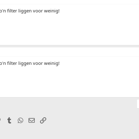
'n filter liggen voor weinig!
'n filter liggen voor weinig!
it
Pinterest
Tumblr
WhatsApp
E-mail
Link