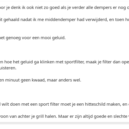
oor je denk ik ook niet zo goed als je verder alle dempers er nog 
uit gehaald nadat ik me middendemper had verwijderd, en toen hoo
net genoeg voor een mooi geluid.
en hoe het geluid ga klinken met sportfilter, maak je filter dan open,
isteren.
een minuut geen kwaad, maar anders wel.
d wilt doen met een sport filter moet je een hitteschild maken, e
on van achter je grill halen. Maar er zijn altijd goede en slechte 