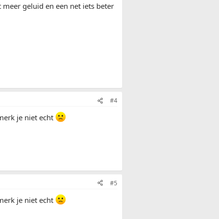
at meer geluid en een net iets beter
#4
merk je niet echt
#5
merk je niet echt