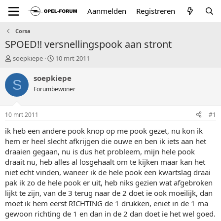
Aanmelden
Registreren
Corsa
SPOED!! versnellingspook aan stront
T
S
soepkiepe
10 mrt 2011
o
t
p
a
soepkiepe
S
i
r
Forumbewoner
c
t
s
d
t
a
10 mrt 2011
#1
a
t
r
u
ik heb een andere pook knop op me pook gezet, nu kon ik
t
m
hem er heel slecht afkrijgen die ouwe en ben ik iets aan het
e
draaien gegaan, nu is dus het probleem, mijn hele pook
r
draait nu, heb alles al losgehaalt om te kijken maar kan het
niet echt vinden, waneer ik de hele pook een kwartslag draai
pak ik zo de hele pook er uit, heb niks gezien wat afgebroken
lijkt te zijn, van de 3 terug naar de 2 doet ie ook moeilijk, dan
moet ik hem eerst RICHTING de 1 drukken, eniet in de 1 ma
gewoon richting de 1 en dan in de 2 dan doet ie het wel goed.