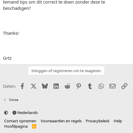
Iemand tips om dit correct te doen zonder deze te
beschadigen?
Thanks!
Grtz
Inloggen of registreren om te reageren.
Facebook
X (Twitter)
Bluesky
LinkedIn
Reddit
Pinterest
Tumblr
WhatsApp
E-mail
Li
Delen:
Corsa
Nederlands
Contact opnemen
Voorwaarden en regels
Privacybeleid
Help
Hoofdpagina
R
S