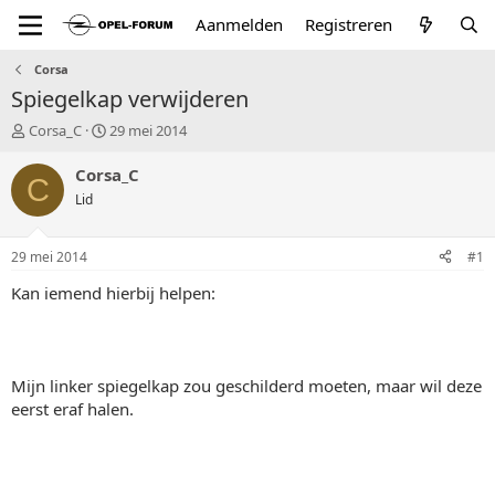
Aanmelden
Registreren
Corsa
Spiegelkap verwijderen
T
S
Corsa_C
29 mei 2014
o
t
p
a
Corsa_C
C
i
r
Lid
c
t
s
d
t
a
29 mei 2014
#1
a
t
r
u
Kan iemend hierbij helpen:
t
m
e
r
Mijn linker spiegelkap zou geschilderd moeten, maar wil deze
eerst eraf halen.