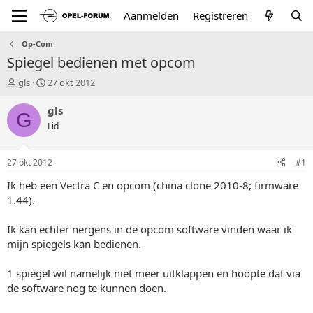
Aanmelden
Registreren
Op-Com
Spiegel bedienen met opcom
T
S
gls
27 okt 2012
o
t
p
a
gls
G
i
r
Lid
c
t
s
d
t
a
27 okt 2012
#1
a
t
r
u
Ik heb een Vectra C en opcom (china clone 2010-8; firmware
t
m
1.44).
e
r
Ik kan echter nergens in de opcom software vinden waar ik
mijn spiegels kan bedienen.
1 spiegel wil namelijk niet meer uitklappen en hoopte dat via
de software nog te kunnen doen.