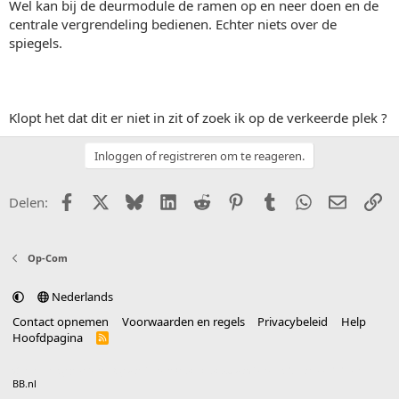
Wel kan bij de deurmodule de ramen op en neer doen en de
centrale vergrendeling bedienen. Echter niets over de
spiegels.
Klopt het dat dit er niet in zit of zoek ik op de verkeerde plek ?
Inloggen of registreren om te reageren.
Facebook
X (Twitter)
Bluesky
LinkedIn
Reddit
Pinterest
Tumblr
WhatsApp
E-mail
Li
Delen:
Op-Com
Nederlands
Contact opnemen
Voorwaarden en regels
Privacybeleid
Help
Hoofdpagina
R
S
S
®
Community platform by XenForo
© 2010-2025 XenForo Ltd.
vertaald door
BB.nl