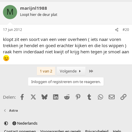
marijnl1988
M
Loopt hier de deur plat
17 jun 2012
#20
klopt zit een soort van een veer overheen ( iets naar voren
trekken je hendel en goed erachter kijken en die los wippen )
raak hem inderdaad niet kwijt of krijg hem tegen je smoel aan
Laatste
1 van 2
Volgende
Inloggen of registreren om te reageren.
Facebook
X (Twitter)
Bluesky
LinkedIn
Reddit
Pinterest
Tumblr
WhatsApp
E-mail
Li
Delen:
Astra
Nederlands
Contact opnemen
Voorwaarden en regels
Privacybeleid
Help