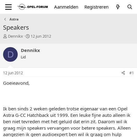
Aanmelden
Registreren
Astra
Speakers
T
S
Dennikx
12 jun 2012
o
t
p
a
Dennikx
D
i
r
Lid
c
t
s
d
t
a
12 jun 2012
#1
a
t
r
u
Goeieavond,
t
m
e
r
Ik ben sinds 2 weken geleden trotse eigenaar van een Opel
Astra G-CC Hatchback uit 1999. Een leuke fijne auto alleen ik
ben niet tevreden met het geluid dat erin zit. Daarom wil ik
graag mijn speakers vervangen voor betere speakers. Alleen
aangezien ik geen audioexpert ben wil ik graag om hulp