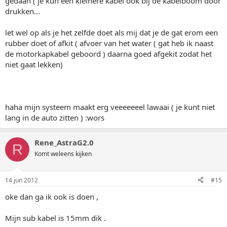
gedaan ( je kun een kleinere kabel ook bij de kabelboom door
drukken...
let wel op als je het zelfde doet als mij dat je de gat erom een
rubber doet of afkit ( afvoer van het water ( gat heb ik naast
de motorkapkabel geboord ) daarna goed afgekit zodat het
niet gaat lekken)
haha mijn systeem maakt erg veeeeeeel lawaai ( je kunt niet
lang in de auto zitten ) :wors
Rene_AstraG2.0
R
Komt weleens kijken
14 jun 2012
#15
oke dan ga ik ook is doen ,
Mijn sub kabel is 15mm dik .