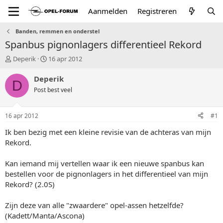
Aanmelden
Registreren
Banden, remmen en onderstel
Spanbus pignonlagers differentieel Rekord
T
S
Deperik
16 apr 2012
o
t
p
a
Deperik
D
i
r
Post best veel
c
t
s
d
t
a
16 apr 2012
#1
a
t
r
u
Ik ben bezig met een kleine revisie van de achteras van mijn
t
m
Rekord.
e
r
Kan iemand mij vertellen waar ik een nieuwe spanbus kan
bestellen voor de pignonlagers in het differentieel van mijn
Rekord? (2.0S)
Zijn deze van alle "zwaardere" opel-assen hetzelfde?
(Kadett/Manta/Ascona)