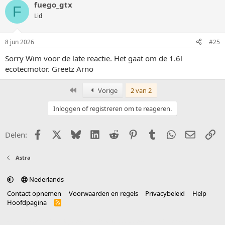
fuego_gtx
F
Lid
8 jun 2026
#25
Sorry Wim voor de late reactie. Het gaat om de 1.6l
ecotecmotor. Greetz Arno
Eerste
Vorige
2 van 2
Inloggen of registreren om te reageren.
Facebook
X (Twitter)
Bluesky
LinkedIn
Reddit
Pinterest
Tumblr
WhatsApp
E-mail
Li
Delen:
Astra
Nederlands
Contact opnemen
Voorwaarden en regels
Privacybeleid
Help
Hoofdpagina
R
S
S
®
Community platform by XenForo
© 2010-2025 XenForo Ltd.
vertaald door