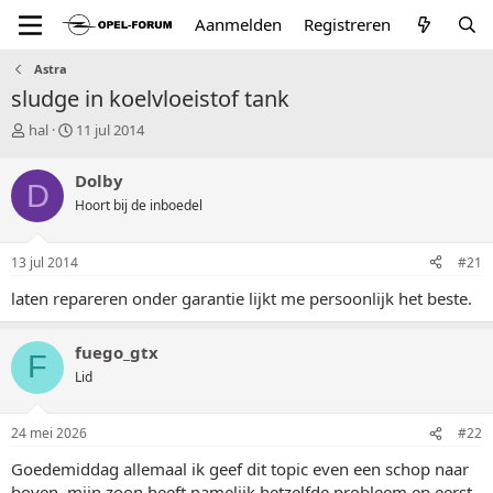
Aanmelden
Registreren
Astra
sludge in koelvloeistof tank
T
S
hal
11 jul 2014
o
t
p
a
Dolby
D
i
r
Hoort bij de inboedel
c
t
s
d
t
a
13 jul 2014
#21
a
t
r
u
laten repareren onder garantie lijkt me persoonlijk het beste.
t
m
e
r
fuego_gtx
F
Lid
24 mei 2026
#22
Goedemiddag allemaal ik geef dit topic even een schop naar
boven, mijn zoon heeft namelijk hetzelfde probleem en eerst