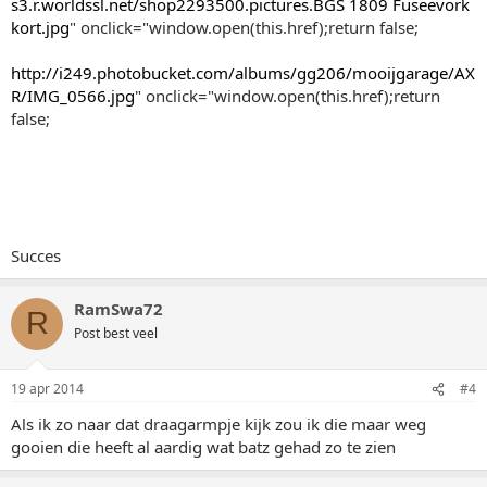
s3.r.worldssl.net/shop2293500.pictures.BGS 1809 Fuseevork
kort.jpg
" onclick="window.open(this.href);return false;
http://i249.photobucket.com/albums/gg206/mooijgarage/AX
R/IMG_0566.jpg
" onclick="window.open(this.href);return
false;
Succes
RamSwa72
R
Post best veel
19 apr 2014
#4
Als ik zo naar dat draagarmpje kijk zou ik die maar weg
gooien die heeft al aardig wat batz gehad zo te zien