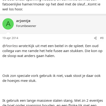
fatsoenlijke hamer/moker op het deel met de sleuf...Komt ie
wel los hoor.
arjontje
A
Forumbewoner
19 apr 2014
#8
@Fearless
wrote:
Kijk uit met een beitel in de spleet. Een oud
collega van me ramde het hele fusee aan stukken. Die kon op
de sloop wat anders gaan halen.
Ook zon speciale vork gebruik ik niet, vaak stoot je daar ook
de hoesjes mee stuk.
Ik gebruik een lange massieve stalen stang. Met zn 2 eventjes
de boel onder spanning houden, en een flinke tik met een