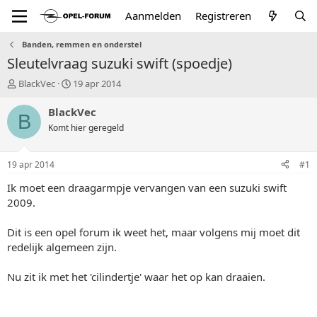
Aanmelden
Registreren
Banden, remmen en onderstel
Sleutelvraag suzuki swift (spoedje)
T
S
BlackVec
19 apr 2014
o
t
p
a
BlackVec
B
i
r
Komt hier geregeld
c
t
s
d
t
a
19 apr 2014
#1
a
t
r
u
Ik moet een draagarmpje vervangen van een suzuki swift
t
m
2009.
e
r
Dit is een opel forum ik weet het, maar volgens mij moet dit
redelijk algemeen zijn.
Nu zit ik met het 'cilindertje' waar het op kan draaien.