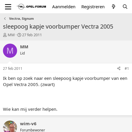
Aanmelden
Registreren
Vectra, Signum
sleepoog kapje voorbumper Vectra 2005
T
S
MM
27 feb 2011
o
t
p
a
MM
M
i
r
Lid
c
t
s
d
t
a
27 feb 2011
#1
a
t
r
u
Ik ben op zoek naar een sleepoog kapje voorbumper van een
t
m
Opel Vectra 2005. (zwart)
e
r
Wie kan mij verder helpen.
wim-v6
Forumbewoner