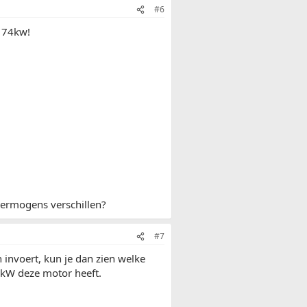
#6
t 74kw!
vermogens verschillen?
#7
n invoert, kun je dan zien welke
 kW deze motor heeft.