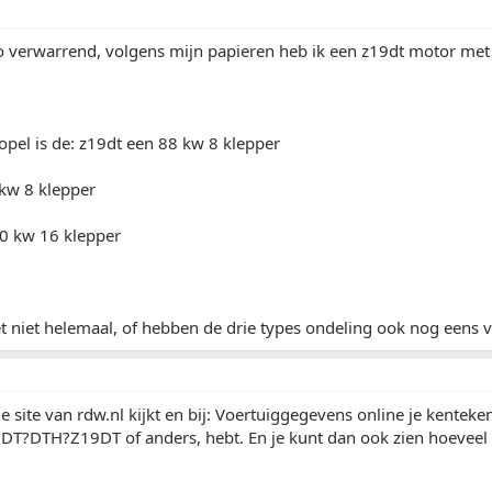
zo verwarrend, volgens mijn papieren heb ik een z19dt motor me
pel is de: z19dt een 88 kw 8 klepper
 kw 8 klepper
0 kw 16 klepper
t niet helemaal, of hebben de drie types ondeling ook nog eens 
de site van rdw.nl kijkt en bij: Voertuiggegevens online je kenteke
9 DT?DTH?Z19DT of anders, hebt. En je kunt dan ook zien hoeveel