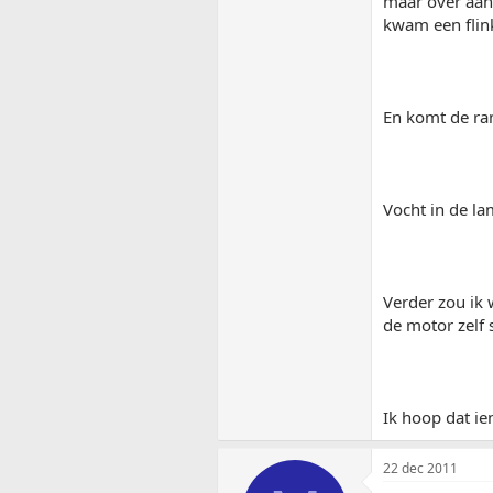
maar over aan 
kwam een flink
En komt de r
Vocht in de la
Verder zou ik 
de motor zelf 
Ik hoop dat i
22 dec 2011