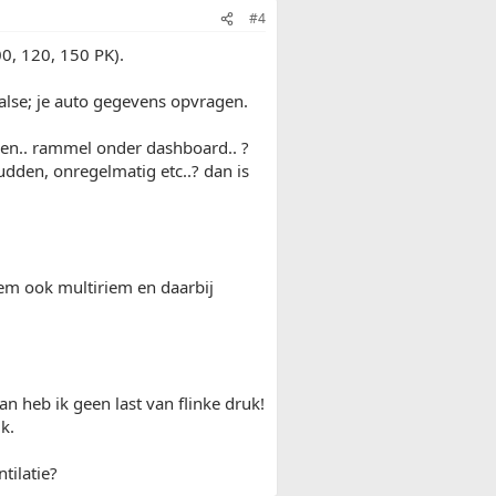
#4
0, 120, 150 PK).
false; je auto gegevens opvragen.
llen.. rammel onder dashboard.. ?
hudden, onregelmatig etc..? dan is
riem ook multiriem en daarbij
n heb ik geen last van flinke druk!
k.
tilatie?