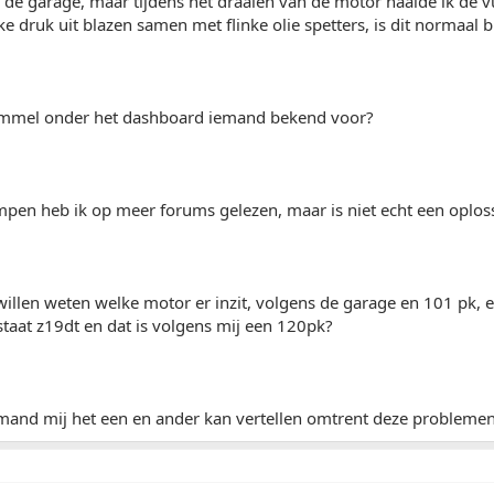
de garage, maar tijdens het draaien van de motor haalde ik de 
e druk uit blazen samen met flinke olie spetters, is dit normaal 
ammel onder het dashboard iemand bekend voor?
mpen heb ik op meer forums gelezen, maar is niet echt een oploss
willen weten welke motor er inzit, volgens de garage en 101 pk,
staat z19dt en dat is volgens mij een 120pk?
emand mij het een en ander kan vertellen omtrent deze problemen