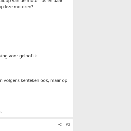
vuldop van de motor los en daar
bij deze motoren?
ing voor geloof ik.
 en volgens kenteken ook, maar op
.
#2