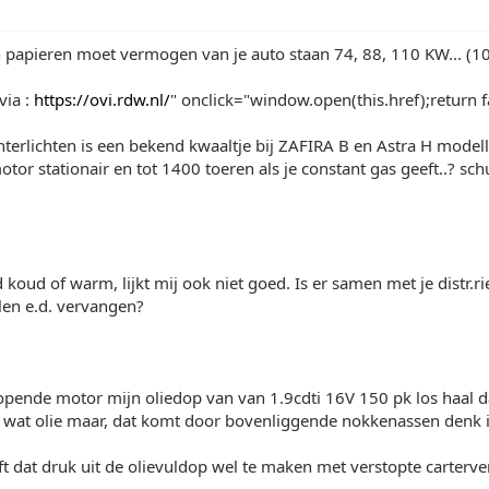
 papieren moet vermogen van je auto staan 74, 88, 110 KW... (10
via :
https://ovi.rdw.nl/
" onclick="window.open(this.href);return 
hterlichten is een bekend kwaaltje bij ZAFIRA B en Astra H mode
otor stationair en tot 1400 toeren als je constant gas geeft..? sc
 koud of warm, lijkt mij ook niet goed. Is er samen met je distr.
len e.d. vervangen?
 lopende motor mijn oliedop van van 1.9cdti 16V 150 pk los haal da
l wat olie maar, dat komt door bovenliggende nokkenassen denk i
t dat druk uit de olievuldop wel te maken met verstopte carterven