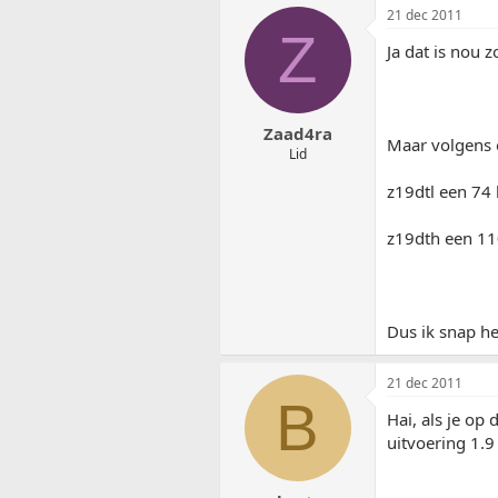
21 dec 2011
Z
Ja dat is nou 
Zaad4ra
Maar volgens o
Lid
z19dtl een 74
z19dth een 11
Dus ik snap he
21 dec 2011
B
Hai, als je op 
uitvoering 1.