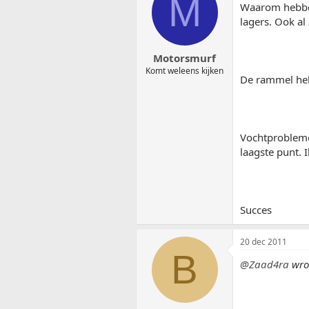
M
Waarom hebben 
lagers. Ook al
Motorsmurf
Komt weleens kijken
De rammel heb
Vochtproblemen
laagste punt. I
Succes
20 dec 2011
B
@Zaad4ra
wro