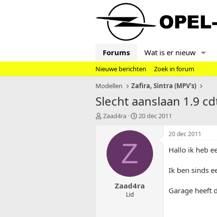
Forums
Wat is er nieuw
Nieuwe berichten
Zoek in forum
Modellen
Zafira, Sintra (MPV's)
Slecht aanslaan 1.9 cdt
T
S
Zaad4ra
20 dec 2011
o
t
p
a
20 dec 2011
i
r
Z
Hallo ik heb e
c
t
s
d
t
a
Ik ben sinds e
a
t
Zaad4ra
r
u
Garage heeft d
t
m
Lid
e
r