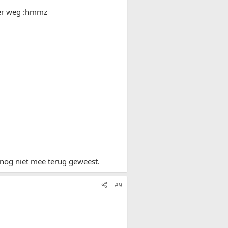
eer weg :hmmz
k nog niet mee terug geweest.
#9