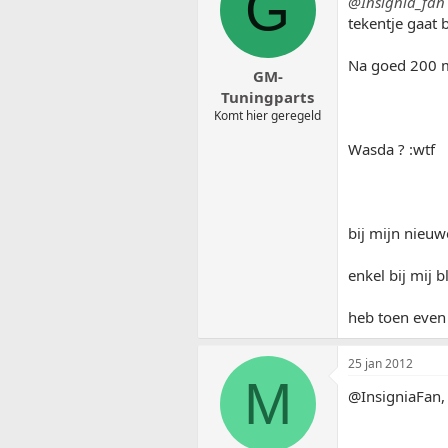
G
@Insignia_fan
tekentje gaat 
Na goed 200 me
GM-
Tuningparts
Komt hier geregeld
Wasda ? :wtf
bij mijn nieuw
enkel bij mij b
heb toen even
25 jan 2012
M
@InsigniaFan, w