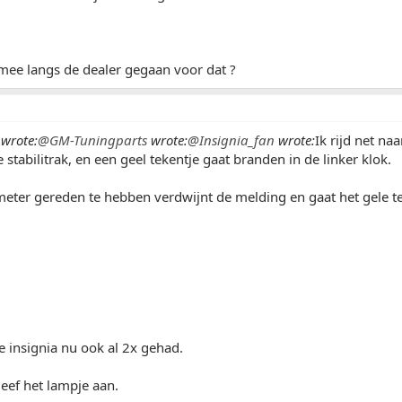
 mee langs de dealer gegaan voor dat ?
wrote:
@GM-Tuningparts
wrote:
@Insignia_fan
wrote:
Ik rijd net na
e stabilitrak, en een geel tekentje gaat branden in de linker klok.
ter gereden te hebben verdwijnt de melding en gaat het gele te
e insignia nu ook al 2x gehad.
leef het lampje aan.