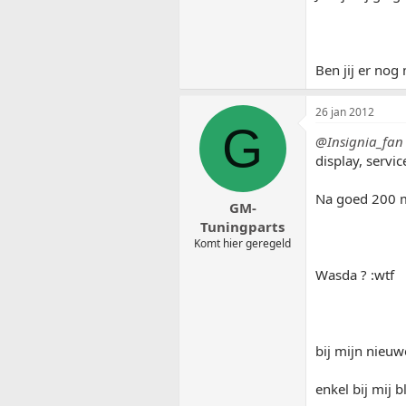
Ben jij er nog
26 jan 2012
G
@Insignia_fan
display, servic
Na goed 200 me
GM-
Tuningparts
Komt hier geregeld
Wasda ? :wtf
bij mijn nieuw
enkel bij mij b