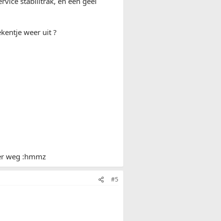
rvice stabilitrak, en een geel
kentje weer uit ?
eer weg :hmmz
#5