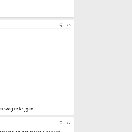
#6
t weg te krijgen.
#7
melding op het display, service