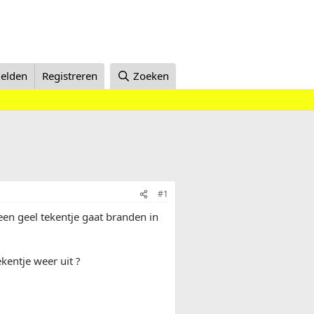
elden
Registreren
Zoeken
#1
n een geel tekentje gaat branden in
kentje weer uit ?