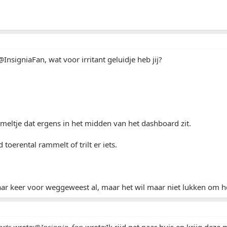
@InsigniaFan, wat voor irritant geluidje heb jij?
meltje dat ergens in het midden van het dashboard zit.
 toerental rammelt of trilt er iets.
paar keer voor weggeweest al, maar het wil maar niet lukken om he
rts
wrote:
@Insignia_fan
wrote:
Ik rijd net naar huis en krijg deze 