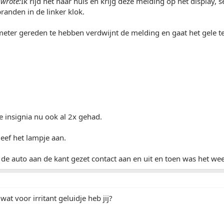
wrote:
Ik rijd net naar huis en krijg deze melding op het display, se
branden in de linker klok.
ter gereden te hebben verdwijnt de melding en gaat het gele te
e insignia nu ook al 2x gehad.
leef het lampje aan.
 de auto aan de kant gezet contact aan en uit en toen was het w
at voor irritant geluidje heb jij?