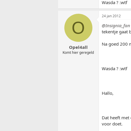
Wasda ? :wtf
24 jan 2012
O
@Insignia_fan
tekentje gaat 
Na goed 200 me
Opel4all
Komt hier geregeld
Wasda ? :wtf
Hallo,
Dat heeft met 
voor doet.