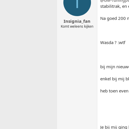
I
stabilitrak, en
Na goed 200 me
Insignia_fan
Komt weleens kijken
Wasda ? :wtf
bij mijn nieuw
enkel bij mij b
heb toen even
Je bij mij ging