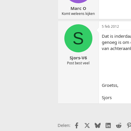
Marc O
Komt weleens kijken
5 feb 2012
S
Dat is inderda
genoeg is om d
van achteraan
Sjors-V6
Post best veel
Groetss,
Sjors
Facebook
X (Twitter)
Bluesky
LinkedIn
Redd
Delen: