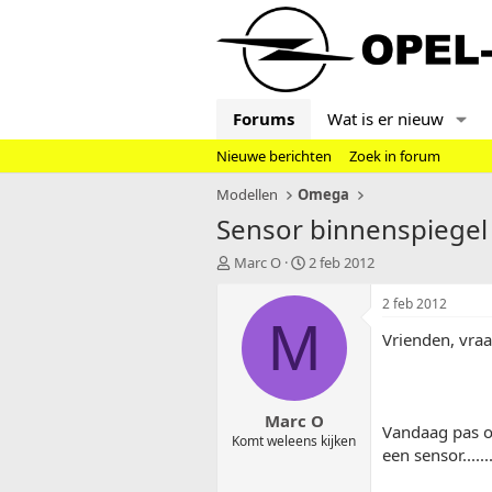
Forums
Wat is er nieuw
Nieuwe berichten
Zoek in forum
Modellen
Omega
Sensor binnenspiegel
T
S
Marc O
2 feb 2012
o
t
p
a
2 feb 2012
i
r
M
Vrienden, vraa
c
t
s
d
t
a
a
t
Marc O
r
u
Vandaag pas op
t
m
Komt weleens kijken
een sensor.....
e
r