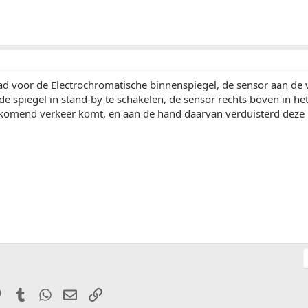
ad voor de Electrochromatische binnenspiegel, de sensor aan de vo
e spiegel in stand-by te schakelen, de sensor rechts boven in het
komend verkeer komt, en aan de hand daarvan verduisterd deze h
it
Pinterest
Tumblr
WhatsApp
E-mail
Link