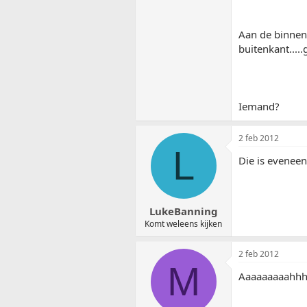
Aan de binnenz
buitenkant.....
Iemand?
2 feb 2012
L
Die is eveneen
LukeBanning
Komt weleens kijken
2 feb 2012
M
Aaaaaaaaahhhh