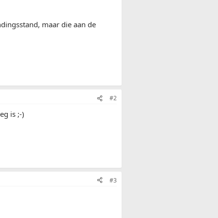
indingsstand, maar die aan de
#2
g is ;-)
#3