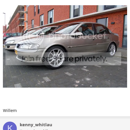
Willem
kenny_whitlau
K