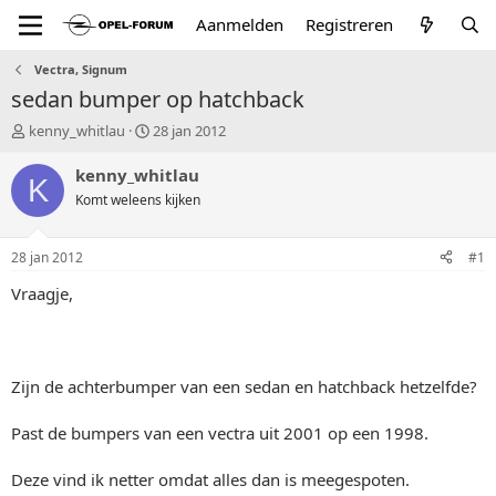
Aanmelden
Registreren
Vectra, Signum
sedan bumper op hatchback
T
S
kenny_whitlau
28 jan 2012
o
t
p
a
kenny_whitlau
K
i
r
Komt weleens kijken
c
t
s
d
t
a
28 jan 2012
#1
a
t
r
u
Vraagje,
t
m
e
r
Zijn de achterbumper van een sedan en hatchback hetzelfde?
Past de bumpers van een vectra uit 2001 op een 1998.
Deze vind ik netter omdat alles dan is meegespoten.