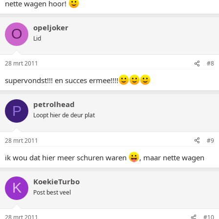
nette wagen hoor!
opeljoker
O
Lid
28 mrt 2011
#8
supervondst!!! en succes ermee!!!!
petrolhead
P
Loopt hier de deur plat
28 mrt 2011
#9
ik wou dat hier meer schuren waren
, maar nette wagen
KoekieTurbo
K
Post best veel
28 mrt 2011
#10