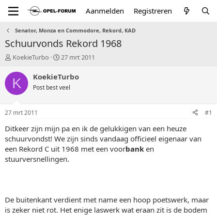
Aanmelden
Registreren
Senator, Monza en Commodore, Rekord, KAD
Schuurvonds Rekord 1968
T
S
KoekieTurbo
27 mrt 2011
o
t
p
a
KoekieTurbo
K
i
r
Post best veel
c
t
s
d
t
a
27 mrt 2011
#1
a
t
r
u
Ditkeer zijn mijn pa en ik de gelukkigen van een heuze
t
m
schuurvondst! We zijn sinds vandaag officieel eigenaar van
e
een Rekord C uit 1968 met een voor
bank
en
r
stuurversnellingen.
De buitenkant verdient met name een hoop poetswerk, maar
is zeker niet rot. Het enige laswerk wat eraan zit is de bodem