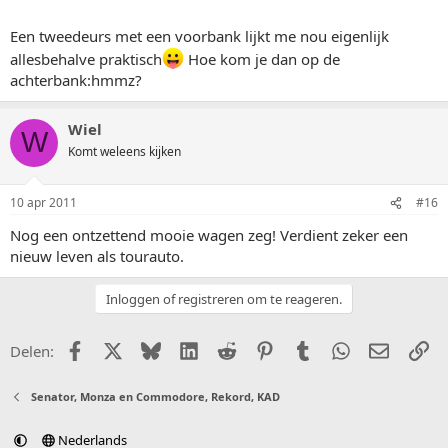
Een tweedeurs met een voorbank lijkt me nou eigenlijk
allesbehalve praktisch
Hoe kom je dan op de
achterbank:hmmz?
Wiel
W
Komt weleens kijken
10 apr 2011
#16
Nog een ontzettend mooie wagen zeg! Verdient zeker een
nieuw leven als tourauto.
Inloggen of registreren om te reageren.
Facebook
X (Twitter)
Bluesky
LinkedIn
Reddit
Pinterest
Tumblr
WhatsApp
E-mail
Li
Delen:
Senator, Monza en Commodore, Rekord, KAD
Nederlands