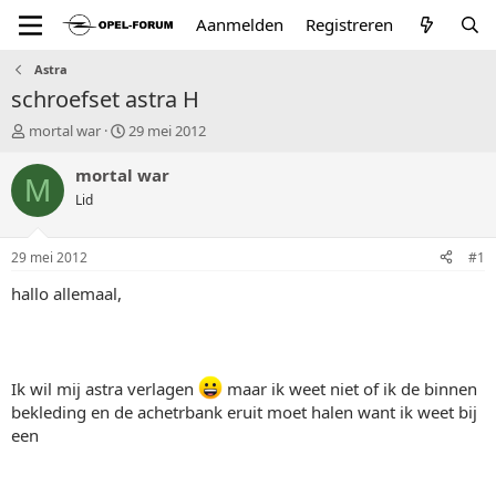
Aanmelden
Registreren
Astra
schroefset astra H
T
S
mortal war
29 mei 2012
o
t
p
a
mortal war
M
i
r
Lid
c
t
s
d
t
a
29 mei 2012
#1
a
t
r
u
hallo allemaal,
t
m
e
r
Ik wil mij astra verlagen
maar ik weet niet of ik de binnen
bekleding en de achetrbank eruit moet halen want ik weet bij
een