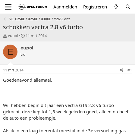
Aanmelden
Registreren
V6. C25XE / X25XE / X30XE / Y26SE enz
schokken vectra 2.8 v6 turbo
T
S
eupol
11 mrt 2014
o
t
p
a
eupol
E
i
r
Lid
c
t
s
d
t
a
11 mrt 2014
#1
a
t
r
u
Goedenavond allemaal,
t
m
e
r
Wij hebben begin dit jaar een vectra GTS 2.8 v6 turbo
gekocht, deze liep tot 1,5 week geleden goed, alleen nu heeft
de auto een probleempje.
Als ik in een laag toerental meestal in de 3e versnelling gas