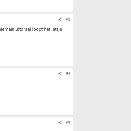
#3
emaal uitdraai loopt het ietsje
#4
#5