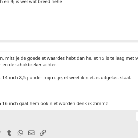
ch en 9j is wel wat breed hehe
, mits je de goede et waardes hebt dan he. et 15 is te laag met 9
 en de schokbreker achter.
t 14 inch 8,5 j onder mijn ctje, et weet ik niet. is uitgelast staal.
 16 inch gaat hem ook niet worden denk ik :hmmz
it
Pinterest
Tumblr
WhatsApp
E-mail
Link