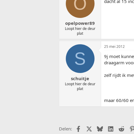
O
dacht al 15 in
opelpower89
Loopt hier de deur
plat
25 mei 2012
S
9j moet kunnen
draagarm voor
zelf rijdt ik me
schuitje
Loopt hier de deur
plat
maar 60/60 en
Facebook
X (Twitter)
Bluesky
LinkedIn
Redd
Delen: