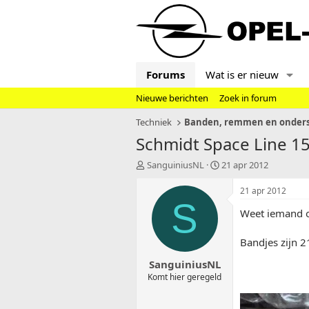
Forums
Wat is er nieuw
Nieuwe berichten
Zoek in forum
Techniek
Banden, remmen en onders
Schmidt Space Line 15
T
S
SanguiniusNL
21 apr 2012
o
t
p
a
21 apr 2012
i
r
S
Weet iemand o
c
t
s
d
t
a
Bandjes zijn 
a
t
SanguiniusNL
r
u
t
m
Komt hier geregeld
e
r