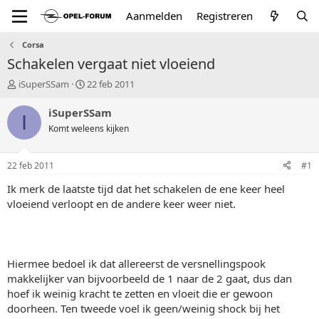
Aanmelden
Registreren
Corsa
Schakelen vergaat niet vloeiend
T
S
iSuperSSam
22 feb 2011
o
t
p
a
iSuperSSam
I
i
r
Komt weleens kijken
c
t
s
d
t
a
22 feb 2011
#1
a
t
r
u
Ik merk de laatste tijd dat het schakelen de ene keer heel
t
m
vloeiend verloopt en de andere keer weer niet.
e
r
Hiermee bedoel ik dat allereerst de versnellingspook
makkelijker van bijvoorbeeld de 1 naar de 2 gaat, dus dan
hoef ik weinig kracht te zetten en vloeit die er gewoon
doorheen. Ten tweede voel ik geen/weinig shock bij het