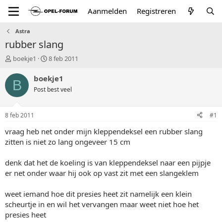
Aanmelden
Registreren
Astra
rubber slang
T
S
boekje1
8 feb 2011
o
t
p
a
boekje1
B
i
r
Post best veel
c
t
s
d
t
a
8 feb 2011
#1
a
t
r
u
vraag heb net onder mijn kleppendeksel een rubber slang
t
m
zitten is niet zo lang ongeveer 15 cm
e
r
denk dat het de koeling is van kleppendeksel naar een pijpje
er net onder waar hij ook op vast zit met een slangeklem
weet iemand hoe dit presies heet zit namelijk een klein
scheurtje in en wil het vervangen maar weet niet hoe het
presies heet