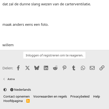
dat zal de dunne slang wezen van de carterventilatie.
maak anders eens een foto.
willem
Inloggen of registreren om te reageren.
Facebook
X (Twitter)
Bluesky
LinkedIn
Reddit
Pinterest
Tumblr
WhatsApp
E-mail
Li
Delen:
Astra
Nederlands
Contact opnemen
Voorwaarden en regels
Privacybeleid
Help
Hoofdpagina
R
S
S
®