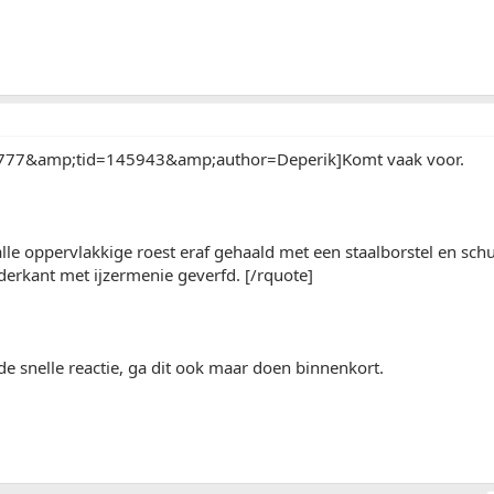
777&amp;tid=145943&amp;author=Deperik]Komt vaak voor.
 alle oppervlakkige roest eraf gehaald met een staalborstel en sc
erkant met ijzermenie geverfd. [/rquote]
e snelle reactie, ga dit ook maar doen binnenkort.