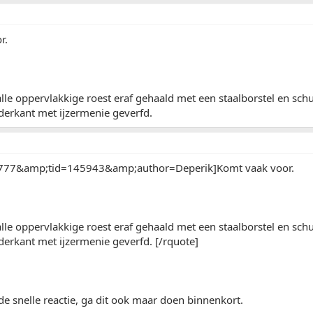
r.
 alle oppervlakkige roest eraf gehaald met een staalborstel en sc
derkant met ijzermenie geverfd.
777&amp;tid=145943&amp;author=Deperik]Komt vaak voor.
 alle oppervlakkige roest eraf gehaald met een staalborstel en sc
erkant met ijzermenie geverfd. [/rquote]
e snelle reactie, ga dit ook maar doen binnenkort.