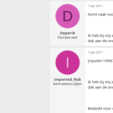
7 apr 2011
D
Komt vaak voo
Deperik
Ik heb bij mij
Post best veel
dak aan de on
7 apr 2011
I
[rquote=1908
imported_Rob
Ik heb bij mij
Komt weleens kijken
dak aan de ond
Bedankt voor d