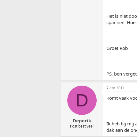
Het is niet do
spannen. Hoe k
Groet Rob
PS, ben verget
7 apr 2011
D
Komt vaak voo
Deperik
Ik heb bij mij
Post best veel
dak aan de on