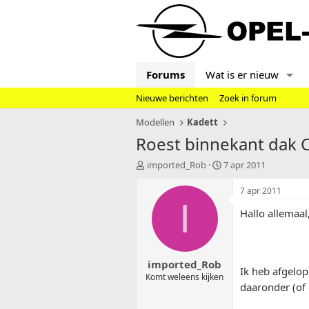
Forums
Wat is er nieuw
Nieuwe berichten
Zoek in forum
Modellen
Kadett
Roest binnekant dak 
T
S
imported_Rob
7 apr 2011
o
t
p
a
7 apr 2011
i
r
I
Hallo allemaal
c
t
s
d
t
a
a
t
imported_Rob
r
u
Ik heb afgelop
t
m
Komt weleens kijken
daaronder (of 
e
r