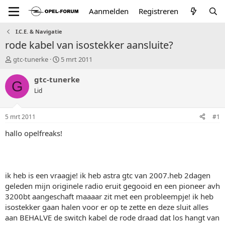
Aanmelden
Registreren
I.C.E. & Navigatie
rode kabel van isostekker aansluite?
T
S
gtc-tunerke
5 mrt 2011
o
t
p
a
gtc-tunerke
G
i
r
Lid
c
t
s
d
t
a
5 mrt 2011
#1
a
t
r
u
hallo opelfreaks!
t
m
e
r
ik heb is een vraagje! ik heb astra gtc van 2007.heb 2dagen
geleden mijn originele radio eruit gegooid en een pioneer avh
3200bt aangeschaft maaaar zit met een probleempje! ik heb
isostekker gaan halen voor er op te zette en deze sluit alles
aan BEHALVE de switch kabel de rode draad dat los hangt van