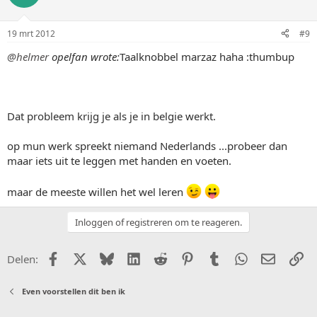
19 mrt 2012
#9
@helmer
opelfan wrote:
Taalknobbel marzaz haha :thumbup
Dat probleem krijg je als je in belgie werkt.
op mun werk spreekt niemand Nederlands ...probeer dan
maar iets uit te leggen met handen en voeten.
maar de meeste willen het wel leren
Inloggen of registreren om te reageren.
Facebook
X (Twitter)
Bluesky
LinkedIn
Reddit
Pinterest
Tumblr
WhatsApp
E-mail
Li
Delen:
Even voorstellen dit ben ik