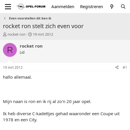
Aanmelden
Registreren
Even voorstellen dit ben ik
rocket ron stelt zich even voor
T
S
rocket ron
19 mrt 2012
o
t
p
a
rocket ron
R
i
r
Lid
c
t
s
d
t
a
19 mrt 2012
#1
a
t
r
u
hallo allemaal.
t
m
e
r
Mijn naan is ron en ik rij al zo'n 20 jaar opel.
Ik heb diverse C-kadettjes gehad waaronder een Coupe uit
1978 en een City.