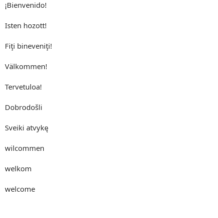
¡Bienvenido!
Isten hozott!
Fiţi bineveniţi!
Välkommen!
Tervetuloa!
Dobrodošli
Sveiki atvykę
wilcommen
welkom
welcome