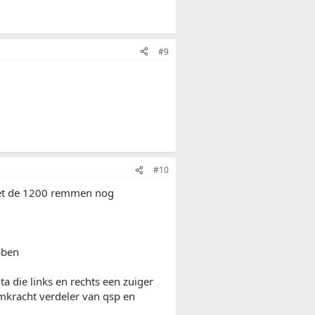
#9
#10
met de 1200 remmen nog
bben
 die links en rechts een zuiger
mkracht verdeler van qsp en