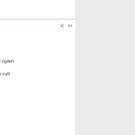
#4
 rijden
 vult