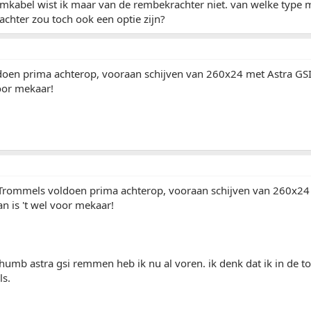
mkabel wist ik maar van de rembekrachter niet. van welke type m
chter zou toch ook een optie zijn?
oen prima achterop, vooraan schijven van 260x24 met Astra G
voor mekaar!
Trommels voldoen prima achterop, vooraan schijven van 260x24
 is 't wel voor mekaar!
thumb astra gsi remmen heb ik nu al voren. ik denk dat ik in de t
ls.