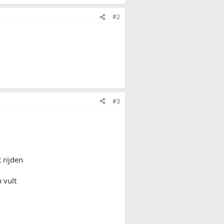
#2
#3
 rijden
 vult