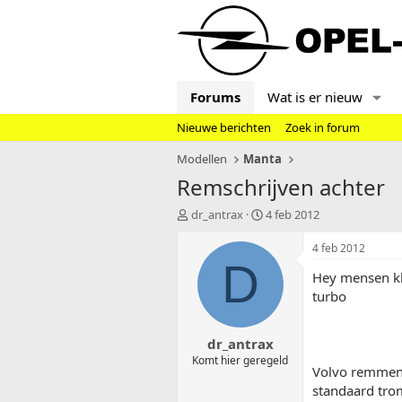
Forums
Wat is er nieuw
Nieuwe berichten
Zoek in forum
Modellen
Manta
Remschrijven achter
T
S
dr_antrax
4 feb 2012
o
t
p
a
4 feb 2012
i
r
D
Hey mensen kl
c
t
s
d
turbo
t
a
a
t
dr_antrax
r
u
t
m
Komt hier geregeld
Volvo remmen v
e
standaard trom
r