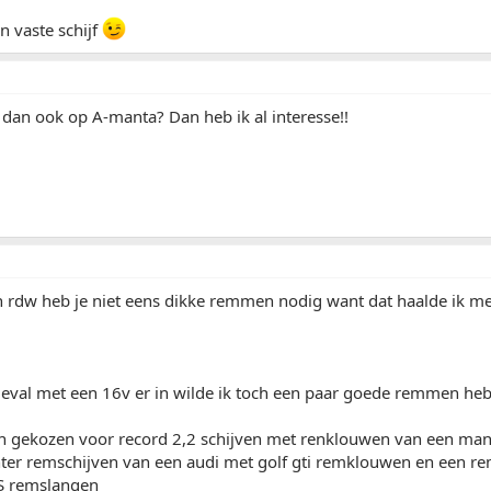
n vaste schijf
 dan ook op A-manta? Dan heb ik al interesse!!
n rdw heb je niet eens dikke remmen nodig want dat haalde ik 
geval met een 16v er in wilde ik toch een paar goede remmen he
n gekozen voor record 2,2 schijven met renklouwen van een manta
ter remschijven van een audi met golf gti remklouwen en een re
S remslangen