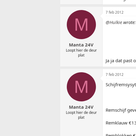
7 feb 2012
M
@Hulkie
wrote:
Manta 24V
Loopt hier de deur
plat
Ja ja dat past
7 feb 2012
M
Schijfremsysy
Manta 24V
Remschijf geve
Loopt hier de deur
plat
Remklauw €135
Remblokken €