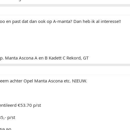
oo en past dat dan ook op A-manta? Dan heb ik al interesse!!
 op. Manta Ascona A en B Kadett C Rekord, GT
teem achter Opel Manta Ascona etc. NIEUW.
ntileerd €53.70 p/st
,- p/st
59,90