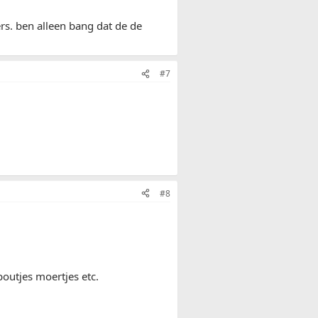
s. ben alleen bang dat de de
#7
#8
outjes moertjes etc.