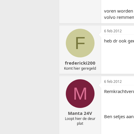
voren worden 
volvo remmen 
6 feb 2012
F
heb dr ook ge
fredericki200
Komt hier geregeld
6 feb 2012
M
Remkrachtverde
Manta 24V
Ben setjes aan
Loopt hier de deur
plat