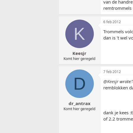
van de handre
remtrommels a
6 feb 2012
K
Trommels vold
dan is 't wel 
Keesjr
Komt hier geregeld
7 feb 2012
D
@Keesjr
wrote:
remblokken dan
dr_antrax
Komt hier geregeld
dank je kees :
of 2.2 tromme