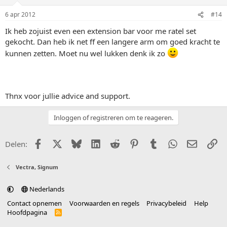
6 apr 2012
#14
Ik heb zojuist even een extension bar voor me ratel set
gekocht. Dan heb ik net ff een langere arm om goed kracht te
kunnen zetten. Moet nu wel lukken denk ik zo
Thnx voor jullie advice and support.
Inloggen of registreren om te reageren.
Facebook
X (Twitter)
Bluesky
LinkedIn
Reddit
Pinterest
Tumblr
WhatsApp
E-mail
Li
Delen:
Vectra, Signum
Nederlands
Contact opnemen
Voorwaarden en regels
Privacybeleid
Help
Hoofdpagina
R
S
S