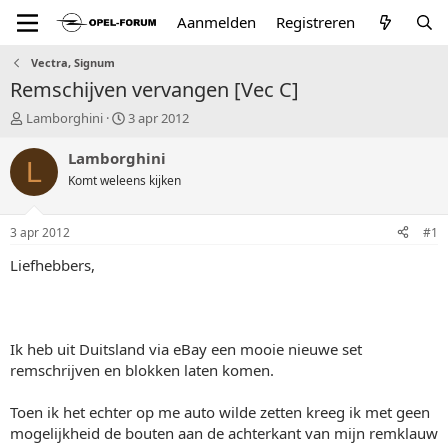
Aanmelden
Registreren
Vectra, Signum
Remschijven vervangen [Vec C]
T
S
Lamborghini
3 apr 2012
o
t
p
a
Lamborghini
L
i
r
Komt weleens kijken
c
t
s
d
t
a
3 apr 2012
#1
a
t
r
u
Liefhebbers,
t
m
e
r
Ik heb uit Duitsland via eBay een mooie nieuwe set
remschrijven en blokken laten komen.
Toen ik het echter op me auto wilde zetten kreeg ik met geen
mogelijkheid de bouten aan de achterkant van mijn remklauw