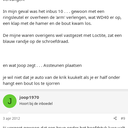
In mijn geval was het inbus 10 . . . gewoon met een
ringsleutel er overheen de 'arm' verlengen, wat WD40 er op,
een klap met de hamer en de bout kwam los.
De mijne waren overigens wel vastgezet met Loctite, zat een
blauw randje op de schroefdraad.
en wat Joop zegt . . . Assteunen plaatsen
je wil niet dat je auto van de krik kuukelt als je er half onder
hangt een bout los te sjorren
joop1970
J
Hoort bij de inboedel
3 apr 2012
#9
Jij vergeet gewoon dat een brug onder het hoofdstuk luxe valt