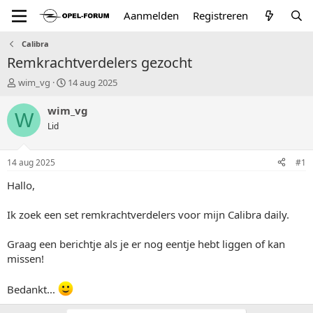
Aanmelden
Registreren
Calibra
Remkrachtverdelers gezocht
T
S
wim_vg
14 aug 2025
o
t
p
a
wim_vg
W
i
r
Lid
c
t
s
d
t
a
14 aug 2025
#1
a
t
r
u
Hallo,
t
m
e
Ik zoek een set remkrachtverdelers voor mijn Calibra daily.
r
Graag een berichtje als je er nog eentje hebt liggen of kan
missen!
Bedankt...