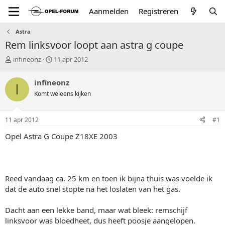
Aanmelden
Registreren
Astra
Rem linksvoor loopt aan astra g coupe
T
S
infineonz
11 apr 2012
o
t
p
a
infineonz
I
i
r
Komt weleens kijken
c
t
s
d
t
a
11 apr 2012
#1
a
t
r
u
Opel Astra G Coupe Z18XE 2003
t
m
e
r
Reed vandaag ca. 25 km en toen ik bijna thuis was voelde ik
dat de auto snel stopte na het loslaten van het gas.
Dacht aan een lekke band, maar wat bleek: remschijf
linksvoor was bloedheet, dus heeft poosje aangelopen.