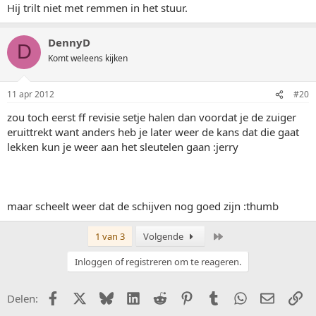
Hij trilt niet met remmen in het stuur.
DennyD
D
Komt weleens kijken
11 apr 2012
#20
zou toch eerst ff revisie setje halen dan voordat je de zuiger
eruittrekt want anders heb je later weer de kans dat die gaat
lekken kun je weer aan het sleutelen gaan :jerry
maar scheelt weer dat de schijven nog goed zijn :thumb
Laatste
1 van 3
Volgende
Inloggen of registreren om te reageren.
Facebook
X (Twitter)
Bluesky
LinkedIn
Reddit
Pinterest
Tumblr
WhatsApp
E-mail
Li
Delen: